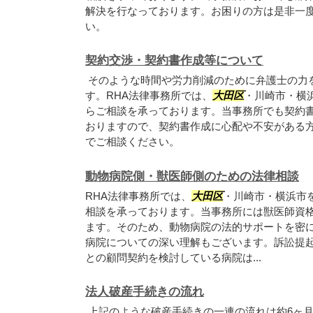
解決を行なっております。お困りの方は是非一
い。
契約交渉・契約書作成等について
そのような時間や労力削減のために弁護士の力
す。RHA法律事務所では、
大田区
・川崎市・横
らご相談を承っております。当事務所でも契約
おりますので、契約書作成に心配や不安がある方
でご相談ください。
動物病院側・獣医師側のための法律相談
RHA法律事務所では、
大田区
・川崎市・横浜市
相談を承っております。当事務所には獣医師資
ます。そのため、動物病院の法的サポートを密
病院についての深い理解もございます。訴訟提
との顧問契約を検討している病院は...
法人破産手続きの流れ
上記のような破産手続きの一連の流れは約6ヶ月