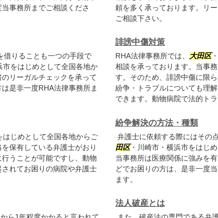
度当事務所までご相談くださ
頼を多く承っております。リー
ご相談下さい。
誹謗中傷対策
を借りることも一つの手段で
RHA法律事務所では、
大田区
浜市をはじめとして全国各地か
相談を承っております。当事務
書のリーガルチェックを承って
す。そのため、誹謗中傷に限ら
は是非一度RHA法律事務所ま
紛争・トラブルについても理解
できます。動物病院で法的トラブ
紛争解決の方法・種類
をはじめとして全国各地からご
弁護士に依頼する際にはその点
格を保有している弁護士がおり
田区
・川崎市・横浜市をはじめ
に行うことが可能ですし、動物
当事務所は医療関係に強みを有
起されてお困りの病院や弁護士
どでお困りの方は、是非一度当
ます。
法人破産とは
から1年程度かかると言われて
また、破産法の専門である弁護