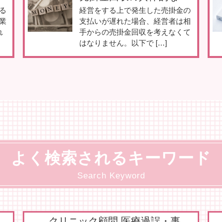
る
経営をする上で発生した売掛金の
業
支払いが遅れた場合、経営者は相
れ
手からの売掛金回収を考えなくて
はなりません。以下で […]
よく検索されるキーワード
Search Keyword
クリニック顧問,医療過誤・事