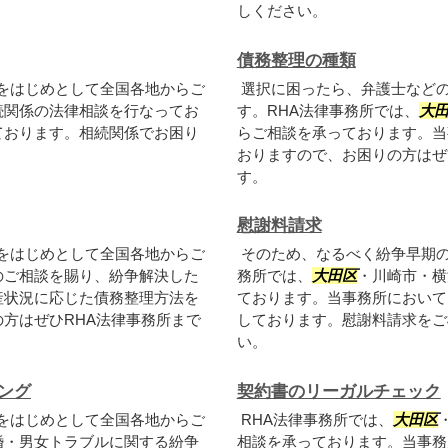
しください。
債務整理の種類
をはじめとして全国各地からご
選択に困ったら、弁護士など
続関係の法律相談を行なってお
す。RHA法律事務所では、
大
ております。相続関係でお困り
らご相談を承っております。当
。
おりますので、お困りの方はぜ
す。
慰謝料請求
をはじめとして全国各地からご
そのため、なるべく紛争早期の
のご相談を賜り、紛争解決した
務所では、
大田区
・川崎市・横
産状況に応じた債務整理方法を
ております。当事務所において
方はぜひRHA法律事務所まで
しております。慰謝料請求をご
い。
ング
契約書のリーガルチェック
をはじめとして全国各地からご
RHA法律事務所では、
大田区
婚・男女トラブルに関する紛争
相談を承っております。当事務