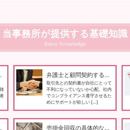
当事務所が提供する基礎知識
Basic Knowledge
.
弁護士と顧問契約する...
取引先との契約書が自社にとって
雑
不利になっていないか心配、社内
者
でコンプライアンス遵守させるた
めにサポートが欲しい […]
.
売掛金回収の具体的な...