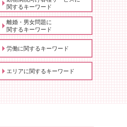
関するキーワード
動物病院向け 弁護士
離婚・男女問題に
動物病院向け各種サービス 訴訟
関するキーワード
弁護士
動物病院側・獣医師側 法律相談
養育費 平均
労働に関するキーワード
弁護士 相談 動物病院側
離婚 弁護士 相談
動物病院向け 弁護士 サービス
養育費 いつまで
動物病院向け各種サービス 弁護
親権 監護権
労働 弁護士
士
エリアに関するキーワード
慰謝料請求 依頼 弁護士
労働 賃金
弁護士 誹謗中傷対策
男女問題 相談 タイミング
不当解雇 慰謝料
弁護士 相談 獣医師側
離婚 相談 タイミング
労働 安全
顧問 大田区
法律相談 動物病院向け各種サー
養育費 年収
労働 平等
契約書サポート 大田区
ビス
養育費 相場
労働 法律
動物病院向け各種サービス 大田
動物病院 トラブル
離婚・男女問題 相談 弁護士
労働 紛争
区
動物病院向け各種サービス 相談
離婚・男女問題 相談
労働 賃金 相談
労働 大田区
弁護士 離婚・男女問題
労働 調停
顧問 川崎市