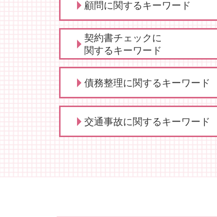
顧問に関するキーワード
顧問 法人契約
契約書チェックに
弁護士 顧問契約 メリット
関するキーワード
学校 いじめ 対応
売掛金 時効
リーガルチェック 弁護士
債務整理に関するキーワード
給食費 滞納
秘密保持契約 nda
保護者クレーム 理不尽
依頼 契約書サポート
法人 顧問
秘密保持契約書 従業員
債務整理 どうなる
診療 拒否
交通事故に関するキーワード
契約書 弁護士
債務整理 どこに相談
法人 弁護士 顧問
弁護士 契約書サポート
自己破産 賃貸
顧問 契約
契約交渉 契約書作成等 弁護士
債務整理 おすすめ
交通事故 罰金
顧問弁護士 事業主
弁護士 契約交渉 契約書作成
債務整理 依頼
交通事故 示談交渉 弁護士
顧問 事業主
業務委託契約書 作り方
債務整理とは 個人
交通事故 物損事故
顧問弁護士 法人
契約書 リーガルチェック
自己破産 離婚 メリット
交通事故 慰謝料
顧問弁護士 メリット
契約書作成 弁護士
自己破産 できる条件
交通事故 弁護士 メリット
顧問弁護士 デメリット
契約書 書き方
債務整理 とは
交通事故 慰謝料 相場
弁護士 顧問