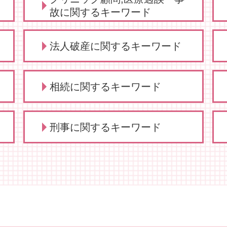
故に関するキーワード
不当解雇 とは
法人破産に関するキーワード
従業員 解雇
法人破産 費用がない
相続に関するキーワード
弁護士 法人破産
法人破産 デメリット
法人破産とは
相続 代行
刑事に関するキーワード
法人破産 代表者
相続 代理人
手続き 法人破産
相続 流れ
法人 破産 費用
相続 分配
刑事事件 着手金
法人破産 原因
相続 争い
刑事事件 流れ
法人破産 登記
相続 調査
刑事事件 流れ 示談
破産 倒産 違い
相続 どこまで
刑事事件 判決 閲覧
法人破産 できない
相続 分割
刑事事件 行政処分
必要書類 法人破産
相続 とは
刑事事件 弁護士