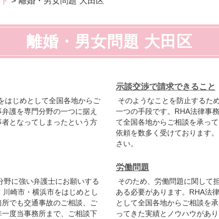
ード
>
離婚・男女問題 大田区
離婚・男女問題 大田区
示談交渉で請求できること
をはじめとして全国各地からご
そのようなことを防止するた
事弁護を専門分野の一つに据え
一つの手段です。RHA法律事
事者となってしまったという方
て全国各地からご相談を承って
依頼を数多く受けております。
さい。
労働問題
分野に強い弁護士にお願いする
そのため、労働問題に関して
・川崎市・横浜市をはじめとし
ある必要があります。RHA法
務所でも交通事故のご相談、ご
として全国各地からご相談を承
非一度当事務所まで、ご相談下
ってきた実績とノウハウがあり