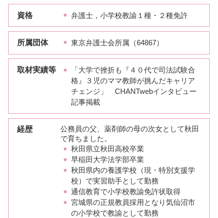
資格
弁護士，小学校教諭１種・２種免許
所属団体
東京弁護士会所属（64867）
取材実績等
「大学で挫折も『４０代で司法試験合
格』３児のママ教師が挑んだキャリア
チェンジ」 CHANTwebインタビュー
記事掲載
経歴
公務員の父、薬剤師の母の次女として秋田
で育ちました。
秋田県立秋田高校卒業
早稲田大学法学部卒業
秋田県内の養護学校（現・特別支援学
校）で実習助手として勤務
通信教育で小学校教諭免許状取得
宮城県の正規教員採用となり気仙沼市
の小学校で教諭として勤務