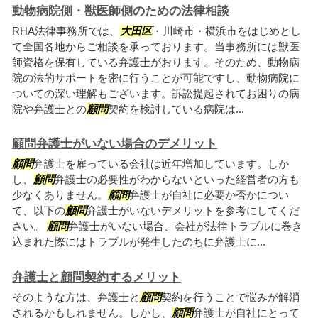
動物病院側・獣医師側のための法律相談
RHA法律事務所では、
大田区
・川崎市・横浜市をはじめとし
て全国各地からご相談を承っております。当事務所には獣医
師資格を保有している弁護士がおります。そのため、動物病
院の法的サポートを密に行うことが可能ですし、動物病院に
ついての深い理解もございます。訴訟提起されてお困りの病
院や弁護士との
顧問
契約を検討している病院は...
顧問弁護士がいない場合のデメリット
顧問
弁護士を雇っている会社は近年増加しています。しか
し、
顧問
弁護士の必要性がわからないといった経営者の方も
少なくありません。
顧問
弁護士が自社に必要か否かについ
て、以下の
顧問
弁護士がいないデメリットを参考にしてくだ
さい。
顧問
弁護士がいない場合、会社が法律トラブルに巻き
込まれた際にはトラブルが発生したのちに弁護士に...
弁護士と顧問契約するメリット
そのような方は、弁護士と
顧問
契約を行うことで悩みが解消
されるかもしれません。しかし、
顧問
弁護士が自社にとって