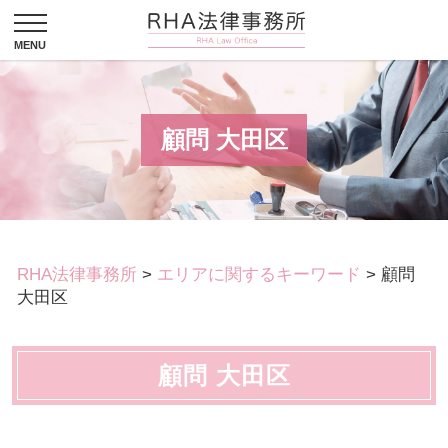
顧問 大田区
RHA法律事務所
>
エリアに関するキーワード
>
顧問
大田区
顧問 大田区