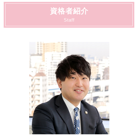
交通事故 懲役
刑事事件 行政処分
自己破産 費用
相続 大田区
労働 安全
交通事故 慰謝料 相場
刑事事件 判決 閲覧
資格者紹介
労働 大田区
労働 法律事務所
交通事故 弁護士特約
刑事事件 弁護士
法人破産 川崎市
Staff
労働 仲裁
交通事故 示談交渉 弁護士
刑事事件 着手金
動物病院向け各種サービス 川崎市
交通事故 罰金
刑事事件 陳述書
離婚・男女問題 大田区
交通事故 相談
刑事事件 時効
動物病院向け各種サービス 大田区
刑事事件 調書判決
顧問 川崎市
刑事事件 相手方
刑事 大田区
刑事事件 示談
契約書サポート 川崎市
刑事事件 種類
契約書サポート 大田区
法人破産 大田区