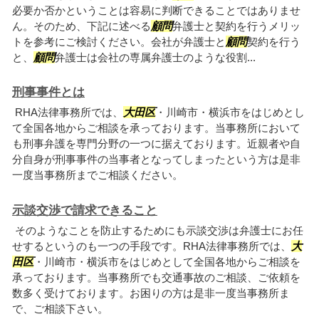
必要か否かということは容易に判断できることではありませ
ん。そのため、下記に述べる
顧問
弁護士と契約を行うメリッ
トを参考にご検討ください。会社が弁護士と
顧問
契約を行う
と、
顧問
弁護士は会社の専属弁護士のような役割...
刑事事件とは
RHA法律事務所では、
大田区
・川崎市・横浜市をはじめとし
て全国各地からご相談を承っております。当事務所において
も刑事弁護を専門分野の一つに据えております。近親者や自
分自身が刑事事件の当事者となってしまったという方は是非
一度当事務所までご相談ください。
示談交渉で請求できること
そのようなことを防止するためにも示談交渉は弁護士にお任
せするというのも一つの手段です。RHA法律事務所では、
大
田区
・川崎市・横浜市をはじめとして全国各地からご相談を
承っております。当事務所でも交通事故のご相談、ご依頼を
数多く受けております。お困りの方は是非一度当事務所ま
で、ご相談下さい。