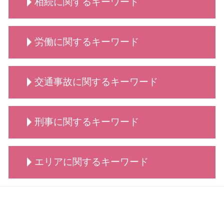
相続に関するキーワード
離婚 話し合い できない
債務整理 遅延損害金
リーガルチェック 弁護士
手続き 法人破産
慰謝料請求 依頼 弁護士
債務整理 個人
契約書 リーガルチェック
法人破産 デメリット
男女問題 弁護士 相談
債務整理とは 個人
相続 調停 流れ
破産 倒産 違い
慰謝料請求 離婚
労働に関するキーワード
債務整理 依頼
相続 弁護士
法人破産 できない
離婚・男女問題 相談 弁護士
債務整理 デメリット
相続 流れ
法人破産 代表者
養育費 公正証書
自己破産 賃貸
相続 争い
労働 賃金
離婚・男女問題 相談
債務整理 できない
交通事故に関するキーワード
相続 とは
労働 平等
慰謝料請求 男女問題
自己破産 離婚 メリット
相続 代行
労働 法律
養育費 相場
自己破産手続き 流れ
相続 依頼
労働 賃金 相談
交通事故 示談交渉
親権 監護権
債務整理 おすすめ
相続 どこまで
刑事に関するキーワード
不当解雇 慰謝料
交通事故 請求できること
養育費 年収
自己破産 できる条件
相続 分割
労働 罰
交通事故 慰謝料 弁護士基準
離婚 弁護士 相談
債務整理 弁護士
相続 代理人
労働 弁護士
弁護士 相談 交通事故
離婚 相談 タイミング
刑事事件 とは
自己破産 方法
相続 代償金
労働 義務
エリアに関するキーワード
交通事故 治療費 過失割合
刑事事件 不起訴
自己破産 クレジットカード
相続 分配
労働 弁護士 相談
交通事故 弁護士 メリット
刑事事件 不起訴 民事
債務整理 とは
相続 調停
労働 紛争
交通事故 賠償金
刑事事件 流れ
債務整理 どうなる
交通事故 大田区
相続 調査
労働 調停
交通事故 物損事故
刑事事件 冤罪 弁護士
債務整理 種類
債務整理 大田区
相続 手続き
労働問題
交通事故 慰謝料
刑事事件 流れ 示談
自己破産 条件
顧問 大田区
労働 疑問