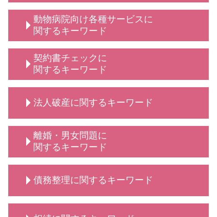
給食費 滞納
顧問弁護士 法人
従業員 解雇
動物病院向け各種サービスに
保護者クレーム 理不尽
不当解雇 とは
関するキーワード
法人 顧問
顧問弁護士 メリット
弁護士 相談 動物病院側
契約書チェックに
債権回収 弁護士
法律相談 動物病院向け各種サービス
関するキーワード
定款変更 手続き
弁護士 相談 獣医師側
企業法務 とは
動物病院側・獣医師側 法律相談
依頼 契約書サポート
弁護士 顧問契約 メリット
法人破産に関するキーワード
動物病院向け各種サービス 訴訟 弁護士
契約書 書き方
学校 いじめ 対応
動物病院向け各種サービス 弁護士
弁護士 契約書サポート
顧問 事業主
動物病院向け 弁護士 サービス
契約書 弁護士
法人破産 法テラス
顧問 法人契約
離婚・男女問題に
動物病院向け各種サービス 相談
秘密保持契約 nda
法人破産 費用がない
弁護士 顧問
関するキーワード
弁護士 誹謗中傷対策
弁護士 契約交渉 契約書作成
法人破産 原因
顧問弁護士 事業主
動物病院向け 弁護士
契約交渉 契約書作成等 弁護士
法人 破産 費用
診療 拒否
養育費 平均
動物病院 トラブル
業務委託契約書 作り方
債務整理に関するキーワード
必要書類 法人破産
売掛金 時効
養育費 いつまで
秘密保持契約書 従業員
法人破産 登記
顧問弁護士 デメリット
弁護士 離婚・男女問題
契約書 書き方 弁護士
法人破産とは
男女問題 相談 タイミング
債務整理 どこに相談
契約書作成 弁護士
弁護士 法人破産