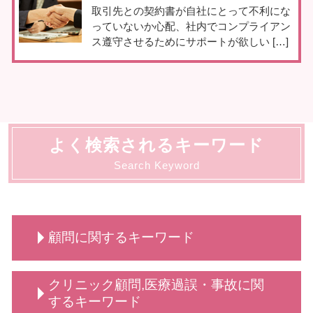
取引先との契約書が自社にとって不利にな
っていないか心配、社内でコンプライアン
ス遵守させるためにサポートが欲しい […]
よく検索されるキーワード
Search Keyword
顧問に関するキーワード
顧問 契約
クリニック顧問,医療過誤・事故に関
法人 弁護士 顧問
するキーワード