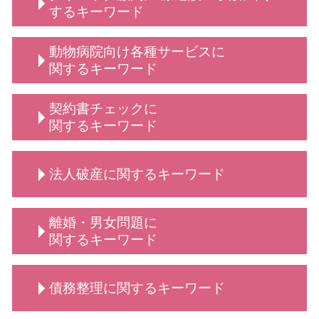
弁護士 顧問
するキーワード
債権回収 弁護士
顧問 事業主
不当解雇 とは
動物病院向け各種サービスに
定款変更 手続き
従業員 解雇
関するキーワード
顧問弁護士 デメリット
顧問弁護士 法人
動物病院向け各種サービス 弁護士
契約書チェックに
顧問 契約
動物病院側・獣医師側 法律相談
関するキーワード
弁護士 顧問契約 メリット
動物病院向け 弁護士
顧問弁護士 事業主
動物病院向け各種サービス 相談
契約書作成 弁護士
顧問 法人契約
法人破産に関するキーワード
弁護士 相談 獣医師側
契約書 書き方 弁護士
顧問弁護士 メリット
動物病院向け各種サービス 訴訟 弁護士
弁護士 契約書サポート
売掛金 時効
弁護士 相談 動物病院側
秘密保持契約 nda
法人破産 費用がない
学校 いじめ 対応
離婚・男女問題に
法律相談 動物病院向け各種サービス
契約交渉 契約書作成等 弁護士
手続き 法人破産
保護者クレーム 理不尽
関するキーワード
動物病院向け 弁護士 サービス
依頼 契約書サポート
法人破産 代表者
法人 弁護士 顧問
動物病院 トラブル
秘密保持契約書 従業員
法人破産 原因
法人 顧問
慰謝料請求 男女問題
弁護士 誹謗中傷対策
契約書 リーガルチェック
債務整理に関するキーワード
法人破産とは
診療 拒否
養育費 平均
契約書 書き方
法人破産 デメリット
企業法務 とは
養育費 いつまで