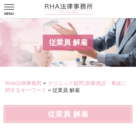
従業員 解雇
RHA法律事務所
>
クリニック顧問,医療過誤・事故に
関するキーワード
>
従業員 解雇
従業員 解雇