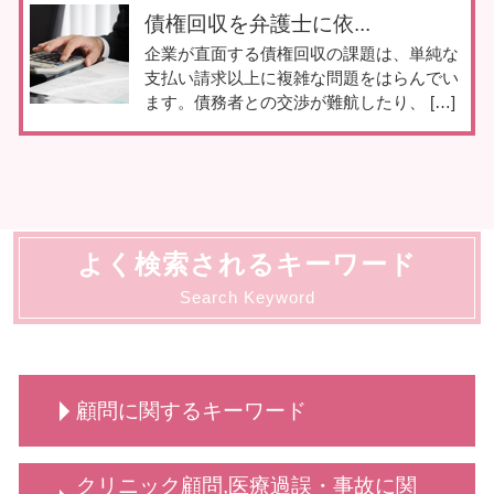
債権回収を弁護士に依...
企業が直面する債権回収の課題は、単純な
支払い請求以上に複雑な問題をはらんでい
ます。債務者との交渉が難航したり、 […]
よく検索されるキーワード
Search Keyword
顧問に関するキーワード
給食費 滞納
クリニック顧問,医療過誤・事故に関