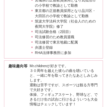
宮城県の正規教員採用となり気仙沼市
の小学校で教諭として勤務
東京都の正規教員採用となり品川区・
大田区の小学校で教諭として勤務
筑波大学法科大学院（社会人のための
夜間大学院）修了
司法試験合格（2回目）
司法修習のため教員退職
司法修習で東京地裁に配属
弁護士登録
RHA法律事務所に参加
趣味趣向等
Mr.childrenが好きです。
３０周年を越えた彼らの曲を聴いている
と、一緒に年を取ってきたなあとしみじみ
します。
運動は苦手ですが、スポーツは観る方専門
で大好きです。
体操、フィギュアスケート、野球など、で
きるだけ生の試合に行けるよういつも大会
情報はチェックしています！