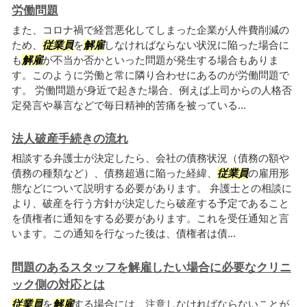
労働問題
また、コロナ禍で経営悪化してしまった企業が人件費削減の
ため、
従業員
を
解雇
しなければならない状況に陥った場合に
も
解雇
が不当か否かといった問題が発生する場合もありま
す。このように労働と常に隣り合わせにあるのが労働問題で
す。 労働問題が身近で起きた場合、例えば上司からの人格否
定発言や暴言などで毎日精神的苦痛を被っている...
法人破産手続きの流れ
相談する弁護士が決定したら、会社の債務状況（債務の額や
債務の種類など）、債務超過に陥った経緯、
従業員
の雇用形
態などについて説明する必要があります。 弁護士との相談に
より、破産を行う方針が決定したら破産する予定であること
を債権者に通知をする必要があります。これを受任通知と言
います。この通知を行なった後は、債権者は債...
問題のあるスタッフを解雇したい場合に必要なクリニ
ック側の対応とは
従業員
を
解雇
する場合には、注意しなければならないことが