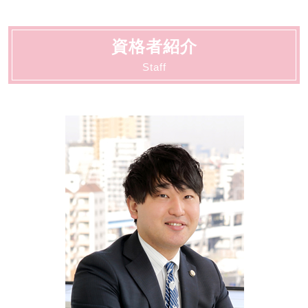
労働 仲裁
交通事故 相談
刑事事件 流れ 示談
債務整理 遅延損害金
相続 大田区
労働 弁護士 相談
交通事故 慰謝料 相場
刑事事件 陳述書
債務整理 どこに相談
労働 大田区
労働 賃金 相談
交通事故 請求できること
刑事事件 冤罪 弁護士
資格者紹介
離婚・男女問題 大田区
労働 法律
交通事故 弁護士特約
刑事事件 判決 閲覧
契約書サポート 大田区
Staff
労働 賃金
弁護士 相談 交通事故
刑事事件 調書判決
刑事 大田区
交通事故 示談交渉
刑事事件 不起訴 民事
債務整理 大田区
交通事故 懲役
刑事事件 示談
動物病院向け各種サービス 川崎市
刑事事件 相手方
法人破産 大田区
刑事事件 着手金
交通事故 大田区
刑事事件 弁護士
法人破産 川崎市
刑事事件 時効
顧問 川崎市
動物病院向け各種サービス 大田区