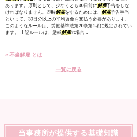
あります。原則として、少なくとも30日前に
解雇
予告をしな
ければなりません。即時
解雇
をするためには、
解雇
予告手当
といって、30日分以上の平均賃金を支払う必要があります。
このようなルールは、労働基準法第20条第1項に規定されてい
ます。 上記ルールは、懲戒
解雇
の場合...
« 不当解雇 とは
一覧に戻る
当事務所が提供する基礎知識