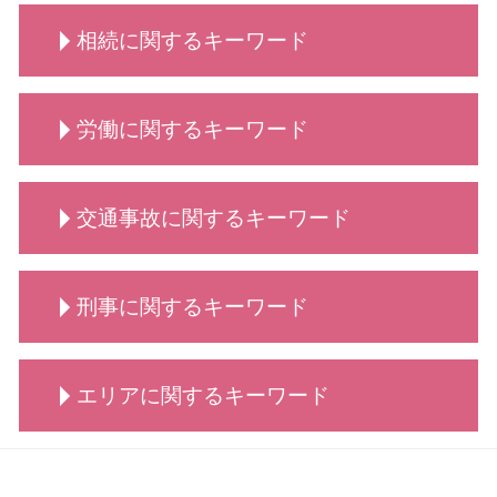
業務委託契約書 作り方
法人破産 できない
男女問題 弁護士 相談
自己破産 携帯
弁護士 契約交渉 契約書作成
必要書類 法人破産
相続に関するキーワード
慰謝料請求 依頼 弁護士
債務整理とは 個人
リーガルチェック 弁護士
法人 破産 費用
慰謝料請求 離婚
債務整理 個人
契約書 弁護士
破産 倒産 違い
離婚・男女問題 相談 弁護士
債務整理 依頼
相続 流れ
法人破産 登記
離婚・男女問題 相談
労働に関するキーワード
自己破産 できる条件
相続 依頼
弁護士 法人破産
養育費 年収
自己破産手続き 流れ
相続 代償金
法人破産 法テラス
離婚 相談 タイミング
自己破産 クレジットカード
相続 調停 流れ
労働問題
離婚 弁護士 相談
債務整理 どうなる
交通事故に関するキーワード
相続 とは
労働 調停
養育費 公正証書
自己破産 離婚 メリット
相続 手続き
労働 弁護士
離婚 話し合い できない
債務整理 とは
相続 代理人
労働 平等
交通事故 慰謝料
弁護士 離婚・男女問題
債務整理 デメリット
相続 分割
刑事に関するキーワード
労働 義務
交通事故 弁護士 メリット
養育費 相場
債務整理 種類
相続 代行
労働 安全
交通事故 物損事故
親権 監護権
自己破産 費用
相続 調査
労働 紛争
交通事故 治療費 過失割合
男女問題 相談 タイミング
刑事事件 行政処分
自己破産 賃貸
相続 調停
労働 疑問
エリアに関するキーワード
交通事故 慰謝料 弁護士基準
刑事事件 とは
債務整理 できない
相続 どこまで
労働 罰
交通事故 賠償金
刑事事件 不起訴
自己破産 方法
相続 分配
労働 法律事務所
交通事故 罰金
刑事事件 種類
債務整理 弁護士
契約書サポート 川崎市
相続 争い
不当解雇 慰謝料
交通事故 示談交渉 弁護士
刑事事件 流れ
債務整理 おすすめ
顧問 大田区
相続 弁護士