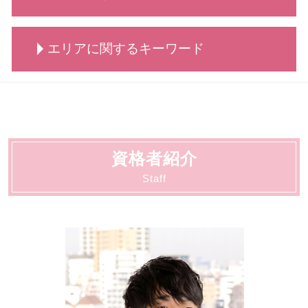
離婚 相談 タイミング
自己破産 条件
相続 依頼
労働 調停
交通事故 治療費 過失割合
男女問題 弁護士 相談
債務整理 どこに相談
相続 調停
労働問題
交通事故 懲役
慰謝料請求 男女問題
刑事事件 不起訴 民事
債務整理 おすすめ
相続 争い
労働 弁護士
エリアに関するキーワード
交通事故 請求できること
刑事事件 行政処分
債務整理 弁護士
相続 代償金
労働 罰
交通事故 物損事故
刑事事件 時効
自己破産手続き 流れ
相続 代理人
労働 仲裁
交通事故 弁護士特約
刑事事件 着手金
債務整理 依頼
法人破産 川崎市
相続 調査
労働 安全
交通事故 相談
刑事事件 弁護士
自己破産 賃貸
相続 大田区
相続 分割
不当解雇 慰謝料
交通事故 賠償金
刑事事件 調書判決
債務整理 個人
刑事 大田区
労働 賃金 相談
交通事故 罰金
刑事事件 流れ 示談
債務整理 デメリット
顧問 大田区
労働 平等
弁護士 相談 交通事故
刑事事件 示談
資格者紹介
契約書サポート 大田区
労働 疑問
交通事故 示談交渉 弁護士
刑事事件 とは
債務整理 大田区
Staff
労働 法律
交通事故 慰謝料 弁護士基準
刑事事件 冤罪 弁護士
動物病院向け各種サービス 川崎市
交通事故 弁護士 メリット
刑事事件 相手方
契約書サポート 川崎市
交通事故 慰謝料 相場
刑事事件 流れ
労働 大田区
刑事事件 陳述書
離婚・男女問題 大田区
刑事事件 判決 閲覧
動物病院向け各種サービス 大田区
刑事事件 種類
顧問 川崎市
刑事事件 不起訴
交通事故 大田区