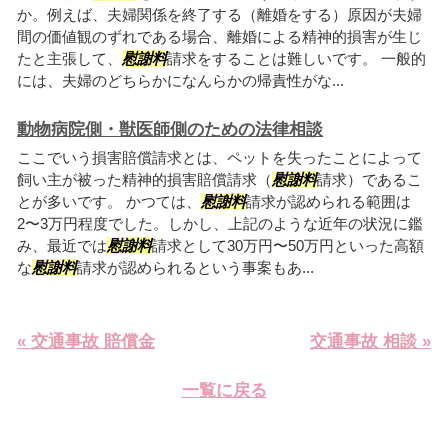
か。例えば、夫婦関係を終了する（離婚をする）原因が夫婦
間の価値観のずれである場合、離婚による精神的損害が生じ
たと主張して、
慰謝料
請求をすることは難しいです。 一般的
には、夫婦のどちらかになんらかの帰責性がな...
動物病院側・獣医師側のための法律相談
ここでいう損害賠償請求とは、ペットを失ったことによって
飼い主が被った精神的損害賠償請求（
慰謝料
請求）であるこ
とが多いです。 かつては、
慰謝料
請求が認められる範囲は
2〜3万円程度でした。しかし、上記のような近年の状況に鑑
み、最近では
慰謝料
請求として30万円〜50万円といった高額
な
慰謝料
請求が認められるという事案もあ...
« 交通事故 賠償金
交通事故 相談 »
一覧に戻る