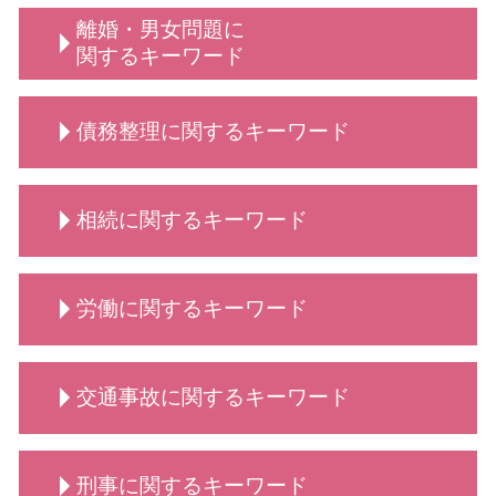
動物病院向け各種サービス 相談
弁護士 契約書サポート
法人破産 費用がない
債権回収 弁護士
離婚・男女問題に
動物病院向け 弁護士
秘密保持契約書 従業員
法人破産 デメリット
学校 いじめ 対応
関するキーワード
動物病院側・獣医師側 法律相談
契約書作成 弁護士
法人破産 できない
顧問弁護士 デメリット
動物病院向け各種サービス 訴訟 弁護士
契約書 書き方
弁護士 法人破産
顧問 事業主
弁護士 離婚・男女問題
動物病院向け各種サービス 弁護士
契約書 書き方 弁護士
債務整理に関するキーワード
法人破産 法テラス
顧問弁護士 法人
養育費 公正証書
業務委託契約書 作り方
法人破産 原因
診療 拒否
男女問題 相談 タイミング
契約書 弁護士
手続き 法人破産
親権 監護権
自己破産 方法
契約交渉 契約書作成等 弁護士
法人破産 登記
相続に関するキーワード
養育費 年収
債務整理 どうなる
契約書 リーガルチェック
法人 破産 費用
養育費 いつまで
債務整理 できない
秘密保持契約 nda
法人破産とは
養育費 平均
債務整理 とは
相続 弁護士
法人破産 代表者
離婚・男女問題 相談 弁護士
労働に関するキーワード
自己破産 携帯
相続 とは
必要書類 法人破産
離婚・男女問題 相談
自己破産 クレジットカード
相続 どこまで
破産 倒産 違い
養育費 相場
自己破産 離婚 メリット
相続 調停 流れ
労働 義務
慰謝料請求 離婚
自己破産 できる条件
交通事故に関するキーワード
相続 分配
労働 紛争
離婚 弁護士 相談
債務整理 遅延損害金
相続 手続き
労働 賃金
慰謝料請求 依頼 弁護士
債務整理 種類
相続 代行
労働 法律事務所
交通事故 慰謝料
離婚 話し合い できない
債務整理とは 個人
相続 流れ
刑事に関するキーワード
労働 弁護士 相談
交通事故 示談交渉