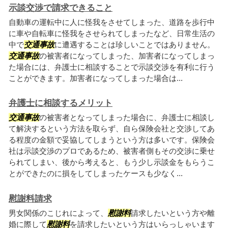
示談交渉で請求できること
自動車の運転中に人に怪我をさせてしまった、道路を歩行中
に車や自転車に怪我をさせられてしまったなど、日常生活の
中で
交通事故
に遭遇することは珍しいことではありません。
交通事故
の被害者になってしまった、加害者になってしまっ
た場合には、弁護士に相談することで示談交渉を有利に行う
ことができます。加害者になってしまった場合は...
弁護士に相談するメリット
交通事故
の被害者となってしまった場合に、弁護士に相談し
て解決するという方法を取らず、自ら保険会社と交渉してあ
る程度の金額で妥協してしまうという方は多いです。保険会
社は示談交渉のプロであるため、被害者側もその交渉に乗せ
られてしまい、後から考えると、もう少し示談金をもらうこ
とができたのに損をしてしまったケースも少なく...
慰謝料請求
男女関係のこじれによって、
慰謝料
請求したいという方や離
婚に際して
慰謝料
を請求したいという方はいらっしゃいます