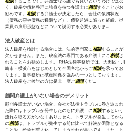
相談
することです。弁護士なら誰でも良いというわけではな
く、破産や債務整理に強身を持つ弁護士に
相談
することがお
勧めです。
相談
する弁護士が決定したら、会社の債務状況
（債務の額や債務の種類など）、債務超過に陥った経緯、従
業員の雇用形態などについて説明する必要がありま...
法人破産とは
法人破産を検討する場合には、法的専門家に
相談
することが
欠かせません。また、破産法の専門である弁護士にご
相談
さ
れることをお勧めします。 RHA法律事務所では、大田区・川
崎市・横浜市をはじめとして全国各地からご
相談
を承ってお
ります。当事務所は破産関係を強みの一つとしております。
法人破産をご検討の方は是非一度ご
相談
くだ...
顧問弁護士がいない場合のデメリット
顧問弁護士がいない場合、会社が法律トラブルに巻き込まれ
た際にはトラブルが発生したのちに弁護士に
相談
するという
流れを取る方が少なくありません。トラブルが発生してから
の
相談
は、トラブルが発生する前に比べて解決が困難となる
ことや、紛争が重大化してしまう恐れが高いです。また、ト