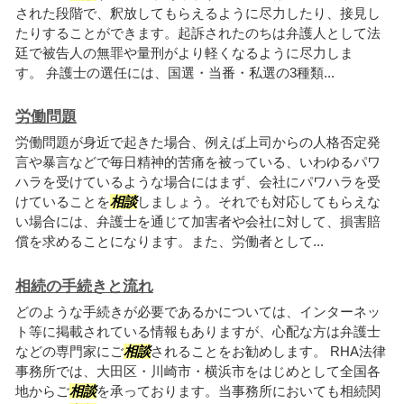
された段階で、釈放してもらえるように尽力したり、接見し
たりすることができます。起訴されたのちは弁護人として法
廷で被告人の無罪や量刑がより軽くなるように尽力しま
す。 弁護士の選任には、国選・当番・私選の3種類...
労働問題
労働問題が身近で起きた場合、例えば上司からの人格否定発
言や暴言などで毎日精神的苦痛を被っている、いわゆるパワ
ハラを受けているような場合にはまず、会社にパワハラを受
けていることを
相談
しましょう。それでも対応してもらえな
い場合には、弁護士を通じて加害者や会社に対して、損害賠
償を求めることになります。また、労働者として...
相続の手続きと流れ
どのような手続きが必要であるかについては、インターネッ
ト等に掲載されている情報もありますが、心配な方は弁護士
などの専門家にご
相談
されることをお勧めします。 RHA法律
事務所では、大田区・川崎市・横浜市をはじめとして全国各
地からご
相談
を承っております。当事務所においても相続関