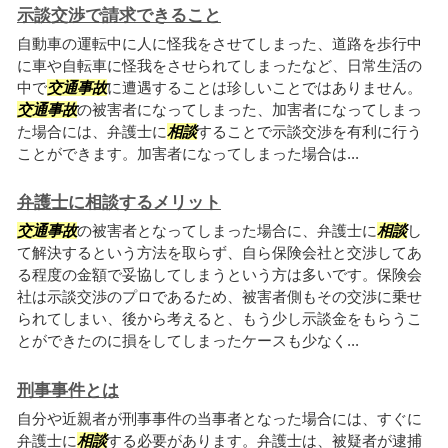
示談交渉で請求できること
自動車の運転中に人に怪我をさせてしまった、道路を歩行中
に車や自転車に怪我をさせられてしまったなど、日常生活の
中で
交通事故
に遭遇することは珍しいことではありません。
交通事故
の被害者になってしまった、加害者になってしまっ
た場合には、弁護士に
相談
することで示談交渉を有利に行う
ことができます。加害者になってしまった場合は...
弁護士に相談するメリット
交通事故
の被害者となってしまった場合に、弁護士に
相談
し
て解決するという方法を取らず、自ら保険会社と交渉してあ
る程度の金額で妥協してしまうという方は多いです。保険会
社は示談交渉のプロであるため、被害者側もその交渉に乗せ
られてしまい、後から考えると、もう少し示談金をもらうこ
とができたのに損をしてしまったケースも少なく...
刑事事件とは
自分や近親者が刑事事件の当事者となった場合には、すぐに
弁護士に
相談
する必要があります。弁護士は、被疑者が逮捕