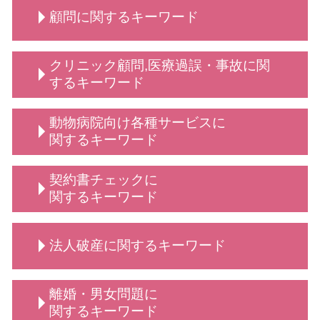
顧問に関するキーワード
顧問 契約
クリニック顧問,医療過誤・事故に関
学校 いじめ 対応
するキーワード
法人 顧問
保護者クレーム 理不尽
不当解雇 とは
動物病院向け各種サービスに
顧問 事業主
従業員 解雇
関するキーワード
顧問弁護士 事業主
弁護士 顧問
弁護士 相談 獣医師側
契約書チェックに
顧問弁護士 法人
弁護士 誹謗中傷対策
関するキーワード
顧問 法人契約
法律相談 動物病院向け各種サービス
売掛金 時効
動物病院向け 弁護士
リーガルチェック 弁護士
顧問弁護士 デメリット
法人破産に関するキーワード
動物病院向け各種サービス 訴訟 弁護士
弁護士 契約交渉 契約書作成
法人 弁護士 顧問
弁護士 相談 動物病院側
契約書 リーガルチェック
定款変更 手続き
動物病院向け 弁護士 サービス
契約書 書き方 弁護士
法人破産 デメリット
企業法務 とは
離婚・男女問題に
動物病院 トラブル
依頼 契約書サポート
必要書類 法人破産
債権回収 弁護士
関するキーワード
動物病院向け各種サービス 弁護士