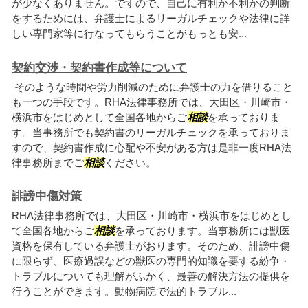
が少なくありません。ですので、自己に有利か不利かの判断
をするためには、弁護士によるリーガルチェックや法律に詳
しい専門家等に行なってもらうことがもっとも安...
契約交渉・契約書作成等について
そのような時間や労力削減のために弁護士の力を借りること
も一つの手段です。RHA法律事務所では、大田区・川崎市・
横浜市をはじめとして全国各地からご
相談
を承っておりま
す。当事務所でも契約書のリーガルチェックを承っておりま
すので、契約書作成に心配や不安がある方は是非一度RHA法
律事務所までご
相談
ください。
誹謗中傷対策
RHA法律事務所では、大田区・川崎市・横浜市をはじめとし
て全国各地からご
相談
を承っております。当事務所には獣医
資格を保有している弁護士がおります。そのため、誹謗中傷
に限らず、医療過誤などの獣医の専門的知識を要する紛争・
トラブルについても理解がふかく、最善の解決方法の提供を
行うことができます。動物病院で法的トラブル...