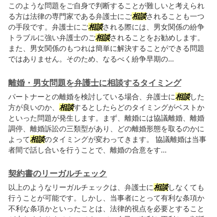
このような問題をご自身で判断することが難しいと考えられ
る方は法律の専門家である弁護士にご
相談
されることも一つ
の手段です。弁護士にご
相談
される際には、男女関係の紛争
トラブルに強い弁護士のご
相談
されることをお勧めします。
また、男女関係のもつれは簡単に解決することができる問題
ではありません。そのため、なるべく紛争早期の...
離婚・男女問題を弁護士に相談するタイミング
パートナーとの離婚を検討している場合、弁護士に
相談
した
方が良いのか、
相談
するとしたらどのタイミングがベストか
といった問題が発生します。まず、離婚には協議離婚、離婚
調停、離婚訴訟の三類型があり、どの離婚形態を取るのかに
よって
相談
のタイミングが変わってきます。 協議離婚は当事
者間で話し合いを行うことで、離婚の合意をす...
契約書のリーガルチェック
以上のようなリーガルチェックは、弁護士に
相談
しなくても
行うことが可能です。しかし、当事者にとって有利な条項か
不利な条項かといったことは、法律的視点を必要とすること