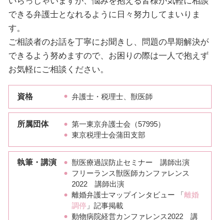
いらっしゃいますが、悩みを抱える皆様が気軽に相談
できる弁護士となれるように日々努力してまいりま
す。
ご相談者のお話を丁寧にお聞きし、問題の早期解決が
できるよう努めますので、お困りの際は一人で抱えず
お気軽にご相談ください。
資格
弁護士・税理士、獣医師
所属団体
第一東京弁護士会（57995）
東京税理士会蒲田支部
執筆・講演
獣医療過誤防止セミナー 講師出演
フリーランス獣医師カンファレンス
2022 講師出演
離婚弁護士マップインタビュー 「
離婚
調停
」記事掲載
動物病院経営カンファレンス2022 講