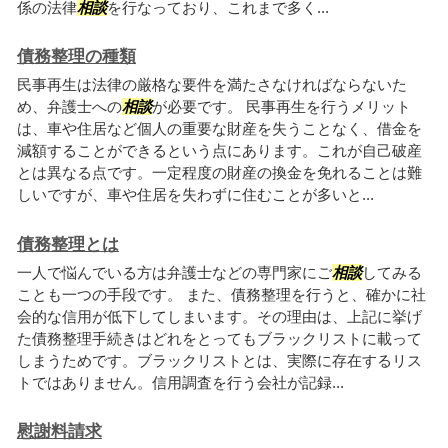
係の法律
相談
を行なっており、これまで多く...
債務整理の種類
民事再生は法律の厳格な要件を満たさなければならないた
め、弁護士への
相談
が必要です。 民事再生を行うメリット
は、車や住居など個人の重要な財産を失うことなく、借金を
減額することができるという点にあります。これが自己破産
とは異なる点です。一定程度の財産の換金を免れることは難
しいですが、車や住居を失わずに住むことが多いと...
債務整理とは
一人で悩んでいる方は弁護士などの専門家にご
相談
してみる
ことも一つの手段です。 また、債務整理を行うと、確かに社
会的な信用が低下してしまいます。その理由は、上記に挙げ
た債務整理手続きはどれをとってもブラックリストに載って
しまうためです。ブラックリストとは、実際に存在するリス
トではありません。信用調査を行う会社が記録...
慰謝料請求