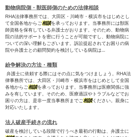
動物病院側・獣医師側のための法律相談
RHA法律事務所では、大田区・川崎市・横浜市をはじめとし
て全国各地からご
相談
を承っております。当事務所には獣医
師資格を保有している弁護士がおります。そのため、動物病
院の法的サポートを密に行うことが可能ですし、動物病院に
ついての深い理解もございます。訴訟提起されてお困りの病
院や弁護士との顧問契約を検討している病院は...
紛争解決の方法・種類
弁護士に依頼する際にはその点に気をつけましょう。RHA法
律事務所では、大田区・川崎市・横浜市をはじめとして全国
各地からご
相談
を承っております。当事務所は医療関係に強
みを有しています。そのため、医療過誤やトラブルなどでお
困りの方は、是非一度当事務所までご
相談
ください。親身に
対応いたします。
法人破産手続きの流れ
破産を検討している段階で行うべき最初の行動は、弁護士に