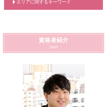
労働 紛争
エリアに関するキーワード
交通事故 弁護士 メリット
刑事事件 着手金
債務整理 どうなる
相続 手続き
労働 法律事務所
交通事故 治療費 過失割合
刑事事件 調書判決
債務整理 できない
相続 調停
労働 罰
交通事故 弁護士特約
刑事事件 弁護士
債務整理 デメリット
離婚・男女問題 大田区
相続 分配
労働 賃金
交通事故 示談交渉
刑事事件 行政処分
自己破産 できる条件
刑事 大田区
相続 弁護士
労働 弁護士 相談
交通事故 物損事故
刑事事件 陳述書
債務整理 とは
動物病院向け各種サービス 川崎市
労働 平等
交通事故 慰謝料 弁護士基準
刑事事件 種類
自己破産 費用
交通事故 大田区
労働 安全
交通事故 示談交渉 弁護士
刑事事件 とは
資格者紹介
顧問 川崎市
労働 仲裁
弁護士 相談 交通事故
刑事事件 不起訴
契約書サポート 大田区
Staff
労働 賃金 相談
交通事故 慰謝料 相場
刑事事件 不起訴 民事
動物病院向け各種サービス 大田区
交通事故 罰金
刑事事件 時効
法人破産 川崎市
交通事故 相談
刑事事件 示談
顧問 大田区
刑事事件 流れ
契約書サポート 川崎市
刑事事件 相手方
相続 大田区
刑事事件 冤罪 弁護士
債務整理 大田区
刑事事件 判決 閲覧
法人破産 大田区
労働 大田区