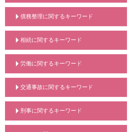
契約書 書き方
弁護士 法人破産
顧問弁護士 メリット
動物病院側・獣医師側 法律相談
契約交渉 契約書作成等 弁護士
法人破産 原因
給食費 滞納
慰謝料請求 離婚
動物病院向け各種サービス 相談
弁護士 契約書サポート
債務整理に関するキーワード
法人破産 できない
診療 拒否
離婚 相談 タイミング
契約書 弁護士
破産 倒産 違い
弁護士 顧問契約 メリット
養育費 いつまで
秘密保持契約 nda
手続き 法人破産
養育費 年収
自己破産 離婚 メリット
業務委託契約書 作り方
法人破産 代表者
相続に関するキーワード
親権 監護権
債務整理 依頼
秘密保持契約書 従業員
法人 破産 費用
離婚・男女問題 相談 弁護士
債務整理 弁護士
契約書作成 弁護士
法人破産とは
慰謝料請求 依頼 弁護士
自己破産手続き 流れ
相続 調査
法人破産 登記
離婚・男女問題 相談
労働に関するキーワード
自己破産 方法
相続 分割
法人破産 費用がない
離婚 話し合い できない
債務整理 個人
相続 とは
法人破産 法テラス
男女問題 相談 タイミング
自己破産 携帯
相続 代理人
労働 疑問
慰謝料請求 男女問題
債務整理 遅延損害金
交通事故に関するキーワード
相続 代償金
労働 義務
養育費 平均
自己破産 クレジットカード
相続 依頼
労働問題
養育費 公正証書
自己破産 条件
相続 争い
不当解雇 慰謝料
交通事故 慰謝料
養育費 相場
債務整理 どこに相談
相続 どこまで
刑事に関するキーワード
労働 法律
交通事故 賠償金
弁護士 離婚・男女問題
自己破産 賃貸
相続 代行
労働 調停
交通事故 請求できること
男女問題 弁護士 相談
債務整理 種類
相続 流れ
労働 弁護士
交通事故 懲役
離婚 弁護士 相談
刑事事件 流れ 示談
債務整理 おすすめ
相続 調停 流れ