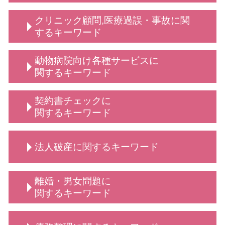
顧問弁護士 デメリット
クリニック顧問,医療過誤・事故に関
売掛金 時効
するキーワード
弁護士 顧問
法人 顧問
不当解雇 とは
動物病院向け各種サービスに
弁護士 顧問契約 メリット
従業員 解雇
関するキーワード
顧問 事業主
定款変更 手続き
法律相談 動物病院向け各種サービス
契約書チェックに
法人 弁護士 顧問
動物病院向け各種サービス 弁護士
関するキーワード
顧問 法人契約
弁護士 相談 動物病院側
顧問弁護士 事業主
動物病院 トラブル
契約書 書き方
学校 いじめ 対応
法人破産に関するキーワード
動物病院側・獣医師側 法律相談
契約交渉 契約書作成等 弁護士
保護者クレーム 理不尽
動物病院向け各種サービス 訴訟 弁護士
契約書 弁護士
企業法務 とは
弁護士 相談 獣医師側
リーガルチェック 弁護士
必要書類 法人破産
顧問 契約
離婚・男女問題に
弁護士 誹謗中傷対策
依頼 契約書サポート
法人破産 代表者
診療 拒否
関するキーワード
動物病院向け 弁護士 サービス
契約書 書き方 弁護士
法人破産 デメリット
顧問弁護士 メリット
動物病院向け 弁護士
弁護士 契約交渉 契約書作成
法人破産 登記
給食費 滞納
離婚・男女問題 相談
動物病院向け各種サービス 相談
秘密保持契約書 従業員