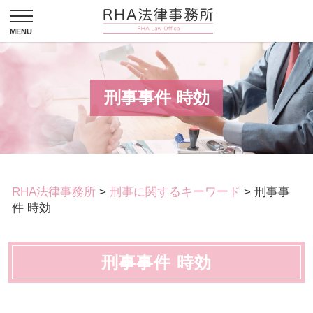
刑事事件 時効
RHA法律事務所
>
刑事に関するキーワード
>
刑事事
件 時効
刑事事件 時効