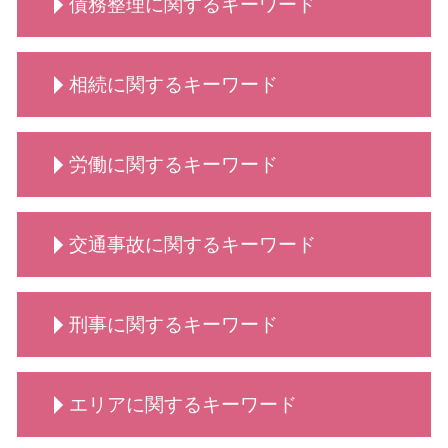
債務整理に関するキーワード
法人破産とは
債権回収 弁護士
男女問題 相談 タイミング
契約書 リーガルチェック
法人破産 費用がない
顧問弁護士 法人
親権 監護権
業務委託契約書 作り方
法人破産 法テラス
養育費 年収
自己破産手続き 流れ
秘密保持契約 nda
法人破産 原因
相続に関するキーワード
養育費 相場
債務整理 遅延損害金
契約書作成 弁護士
弁護士 法人破産
離婚 話し合い できない
自己破産 条件
弁護士 契約書サポート
法人 破産 費用
弁護士 離婚・男女問題
自己破産 方法
相続 どこまで
破産 倒産 違い
慰謝料請求 離婚
労働に関するキーワード
債務整理 依頼
相続 弁護士
法人破産 できない
養育費 平均
自己破産 クレジットカード
相続 調停 流れ
手続き 法人破産
養育費 公正証書
自己破産 携帯
相続 とは
労働 安全
男女問題 弁護士 相談
債務整理 種類
交通事故に関するキーワード
相続 代理人
労働 平等
離婚 相談 タイミング
債務整理 デメリット
相続 代償金
労働 疑問
離婚・男女問題 相談 弁護士
自己破産 離婚 メリット
相続 分割
労働 賃金
交通事故 弁護士特約
養育費 いつまで
債務整理 弁護士
相続 代行
刑事に関するキーワード
労働 罰
交通事故 相談
慰謝料請求 依頼 弁護士
債務整理とは 個人
相続 流れ
労働問題
交通事故 請求できること
離婚 弁護士 相談
債務整理 個人
相続 調査
労働 仲裁
交通事故 罰金
慰謝料請求 男女問題
刑事事件 相手方
債務整理 できない
相続 手続き
労働 賃金 相談
エリアに関するキーワード
交通事故 懲役
刑事事件 とは
自己破産 できる条件
相続 依頼
労働 義務
交通事故 慰謝料
刑事事件 冤罪 弁護士
自己破産 賃貸
相続 争い