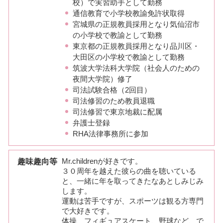
校）で実習助手として勤務
通信教育で小学校教諭免許状取得
宮城県の正規教員採用となり気仙沼市
の小学校で教諭として勤務
東京都の正規教員採用となり品川区・
大田区の小学校で教諭として勤務
筑波大学法科大学院（社会人のための
夜間大学院）修了
司法試験合格（2回目）
司法修習のため教員退職
司法修習で東京地裁に配属
弁護士登録
RHA法律事務所に参加
趣味趣向等
Mr.childrenが好きです。
３０周年を越えた彼らの曲を聴いている
と、一緒に年を取ってきたなあとしみじみ
します。
運動は苦手ですが、スポーツは観る方専門
で大好きです。
体操、フィギュアスケート、野球など、で