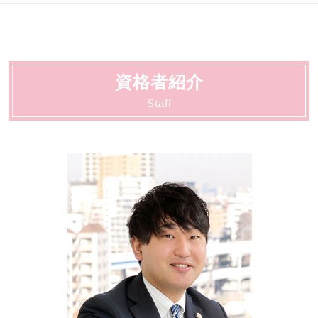
労働 法律事務所
交通事故 慰謝料 相場
刑事事件 時効
自己破産 費用
動物病院向け各種サービス 川崎市
相続 調停
労働 弁護士
交通事故 賠償金
刑事事件 弁護士
債務整理 おすすめ
顧問 川崎市
相続 分配
労働 法律
交通事故 物損事故
刑事事件 調書判決
債務整理 とは
労働 大田区
労働 弁護士 相談
交通事故 示談交渉 弁護士
刑事事件 陳述書
債務整理 どこに相談
離婚・男女問題 大田区
労働 調停
交通事故 治療費 過失割合
刑事事件 判決 閲覧
資格者紹介
契約書サポート 川崎市
労働 紛争
弁護士 相談 交通事故
刑事事件 不起訴 民事
法人破産 川崎市
Staff
不当解雇 慰謝料
交通事故 慰謝料 弁護士基準
刑事事件 種類
相続 大田区
交通事故 示談交渉
刑事事件 不起訴
法人破産 大田区
交通事故 弁護士 メリット
刑事事件 示談
交通事故 大田区
刑事事件 行政処分
債務整理 大田区
刑事事件 流れ 示談
契約書サポート 大田区
刑事事件 流れ
刑事 大田区
刑事事件 着手金
動物病院向け各種サービス 大田区
顧問 大田区