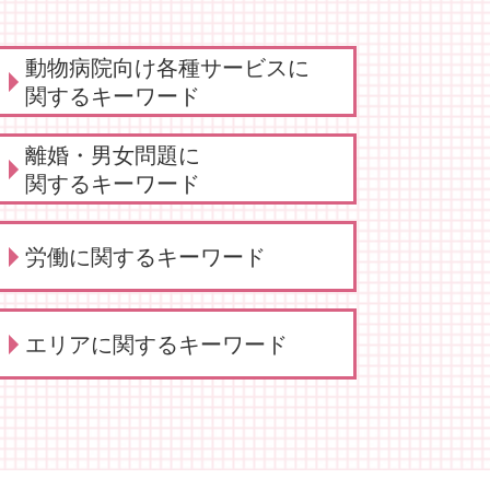
動物病院向け各種サービスに
関するキーワード
法律相談 動物病院向け各種サー
離婚・男女問題に
ビス
関するキーワード
弁護士 相談 獣医師側
動物病院向け各種サービス 相談
養育費 いつまで
労働に関するキーワード
動物病院向け 弁護士
養育費 相場
動物病院向け各種サービス 訴訟
離婚 相談 タイミング
弁護士
養育費 平均
労働 弁護士
動物病院向け各種サービス 弁護
エリアに関するキーワード
離婚 話し合い できない
労働 法律事務所
士
親権 監護権
労働 安全
動物病院向け 弁護士 サービス
離婚・男女問題 相談
労働 紛争
法人破産 川崎市
動物病院側・獣医師側 法律相談
弁護士 離婚・男女問題
労働 平等
債務整理 大田区
弁護士 誹謗中傷対策
慰謝料請求 離婚
労働 疑問
契約書サポート 大田区
動物病院 トラブル
離婚・男女問題 相談 弁護士
労働問題