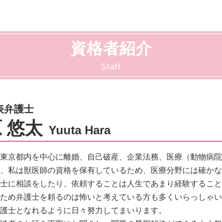
刑事事件 とは
必要書類 法人破産
相続 調停
刑事事件 不起訴 民事
破産 倒産 違い
相続 手続き
刑事事件 行政処分
弁護士 法人破産
相続 代償金
刑事事件 調書判決
資格者紹介
相続 調査
刑事事件 陳述書
相続 代理人
刑事事件 着手金
Staff
相続 弁護士
刑事事件 不起訴
相続 分配
刑事事件 種類
相続 依頼
刑事事件 相手方
表弁護士
刑事事件 冤罪 弁護士
 悠太
刑事事件 判決 閲覧
Yuuta Hara
刑事事件 示談
刑事事件 流れ
東京都内を中心に離婚、自己破産、企業法務、医療（動物病院
、私は獣医師の資格を保有しているため、医療分野には確か
士に相談をしたり、依頼することは人生であまり経験すること
ため弁護士を頼るのは怖いと考えている方も多くいらっしゃい
護士となれるように日々努力してまいります。