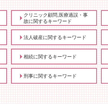
クリニック顧問,医療過誤・事
故に関するキーワード
不当解雇 とは
法人破産に関するキーワード
従業員 解雇
法人破産 原因
相続に関するキーワード
法人破産 デメリット
法人破産 登記
手続き 法人破産
相続 調停 流れ
刑事に関するキーワード
法人破産 代表者
相続 争い
法人破産 法テラス
相続 どこまで
法人破産 費用がない
相続 流れ
刑事事件 時効
法人 破産 費用
相続 代行
刑事事件 流れ 示談
法人破産 できない
相続 とは
刑事事件 弁護士
法人破産とは
相続 分割