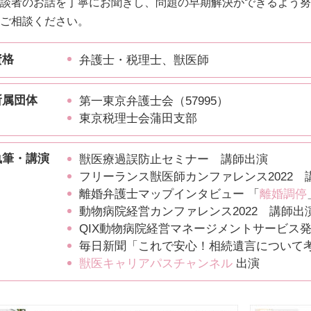
談者のお話を丁寧にお聞きし、問題の早期解決ができるよう努
ご相談ください。
資格
弁護士・税理士、獣医師
所属団体
第一東京弁護士会（57995）
東京税理士会蒲田支部
執筆・講演
獣医療過誤防止セミナー 講師出演
フリーランス獣医師カンファレンス2022 
離婚弁護士マップインタビュー 「
離婚調停
動物病院経営カンファレンス2022 講師出
QIX動物病院経営マネージメントサービス
毎日新聞「これで安心！相続遺言について
獣医キャリアパスチャンネル
出演