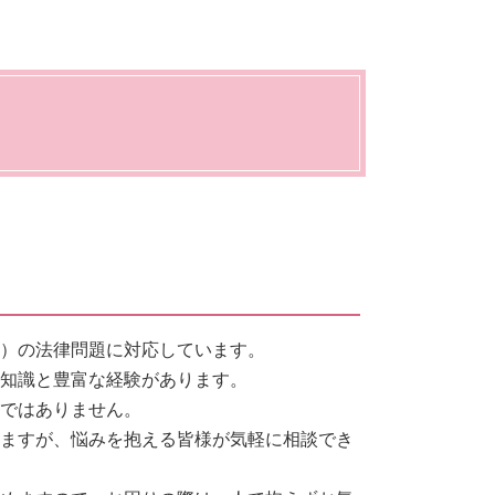
顧問 大田区
弁護士 相談 動物病院側
慰謝料請求 男女問題
労働 法律
労働 大田区
養育費 公正証書
労働 賃金 相談
動物病院向け各種サービス 川崎
男女問題 相談 タイミング
不当解雇 慰謝料
市
慰謝料請求 依頼 弁護士
労働 義務
法人破産 大田区
養育費 年収
労働 仲裁
離婚・男女問題 大田区
男女問題 弁護士 相談
労働 調停
動物病院向け各種サービス 大田
離婚 弁護士 相談
労働 弁護士 相談
区
労働 罰
刑事 大田区
労働 賃金
契約書サポート 川崎市
交通事故 大田区
相続 大田区
顧問 川崎市
）の法律問題に対応しています。
な知識と豊富な経験があります。
ではありません。
ますが、悩みを抱える皆様が気軽に相談でき