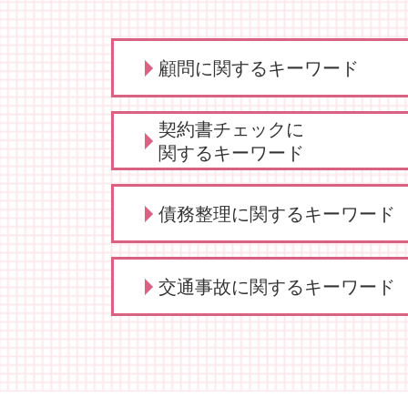
顧問に関するキーワード
顧問弁護士 法人
契約書チェックに
売掛金 時効
関するキーワード
法人 弁護士 顧問
顧問 法人契約
リーガルチェック 弁護士
債務整理に関するキーワード
弁護士 顧問
契約交渉 契約書作成等 弁護士
学校 いじめ 対応
弁護士 契約書サポート
弁護士 顧問契約 メリット
契約書 書き方 弁護士
債務整理 どこに相談
診療 拒否
交通事故に関するキーワード
業務委託契約書 作り方
自己破産 クレジットカード
保護者クレーム 理不尽
契約書 リーガルチェック
自己破産 方法
定款変更 手続き
依頼 契約書サポート
債務整理 種類
交通事故 慰謝料
顧問 事業主
秘密保持契約書 従業員
債務整理 どうなる
交通事故 弁護士特約
顧問弁護士 デメリット
弁護士 契約交渉 契約書作成
債務整理 とは
弁護士 相談 交通事故
企業法務 とは
契約書 弁護士
債務整理 弁護士