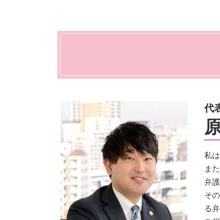
交通事故 物損事故
法人 顧問
秘密保持契約 nda
自己破産 離婚 メリット
交通事故 賠償金
顧問弁護士 メリット
契約書 書き方
自己破産 賃貸
交通事故 慰謝料 弁護士基準
給食費 滞納
契約書作成 弁護士
自己破産 できる条件
交通事故 慰謝料 相場
債権回収 弁護士
債務整理 できない
交通事故 示談交渉 弁護士
顧問 契約
債務整理 個人
交通事故 懲役
顧問弁護士 事業主
債務整理 デメリット
交通事故 治療費 過失割合
債務整理 おすすめ
交通事故 罰金
自己破産 条件
交通事故 弁護士 メリット
代
債務整理 依頼
交通事故 相談
自己破産手続き 流れ
原
交通事故 示談交渉
債務整理 遅延損害金
交通事故 請求できること
自己破産 費用
私は
自己破産 携帯
また
弁護
その
る弁