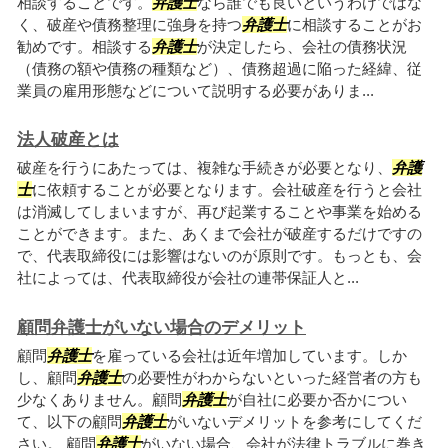
相談することです。
弁護士
なら誰でも良いというわけではな
く、破産や債務整理に強身を持つ
弁護士
に相談することがお
勧めです。相談する
弁護士
が決定したら、会社の債務状況
（債務の額や債務の種類など）、債務超過に陥った経緯、従
業員の雇用形態などについて説明する必要がありま...
法人破産とは
破産を行うにあたっては、複雑な手続きが必要となり、
弁護
士
に依頼することが必要となります。会社破産を行うと会社
は消滅してしまいますが、再び起業することや事業を始める
ことができます。また、あくまで会社が破産するだけですの
で、代表取締役には影響はないのが原則です。もっとも、会
社によっては、代表取締役が会社の連帯保証人と...
顧問弁護士がいない場合のデメリット
顧問
弁護士
を雇っている会社は近年増加しています。しか
し、顧問
弁護士
の必要性がわからないといった経営者の方も
少なくありません。顧問
弁護士
が自社に必要か否かについ
て、以下の顧問
弁護士
がいないデメリットを参考にしてくだ
さい。 顧問
弁護士
がいない場合、会社が法律トラブルに巻き