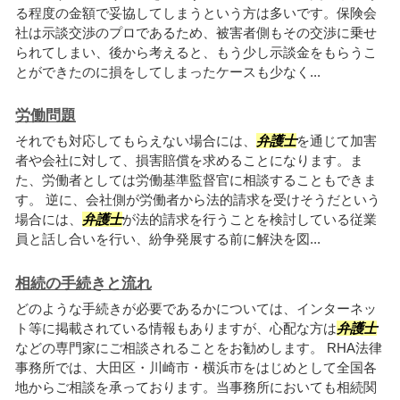
る程度の金額で妥協してしまうという方は多いです。保険会
社は示談交渉のプロであるため、被害者側もその交渉に乗せ
られてしまい、後から考えると、もう少し示談金をもらうこ
とができたのに損をしてしまったケースも少なく...
労働問題
それでも対応してもらえない場合には、
弁護士
を通じて加害
者や会社に対して、損害賠償を求めることになります。ま
た、労働者としては労働基準監督官に相談することもできま
す。 逆に、会社側が労働者から法的請求を受けそうだという
場合には、
弁護士
が法的請求を行うことを検討している従業
員と話し合いを行い、紛争発展する前に解決を図...
相続の手続きと流れ
どのような手続きが必要であるかについては、インターネッ
ト等に掲載されている情報もありますが、心配な方は
弁護士
などの専門家にご相談されることをお勧めします。 RHA法律
事務所では、大田区・川崎市・横浜市をはじめとして全国各
地からご相談を承っております。当事務所においても相続関