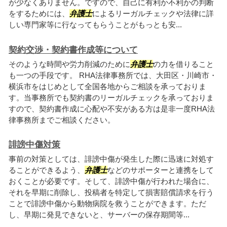
が少なくありません。ですので、自己に有利か不利かの判断
をするためには、
弁護士
によるリーガルチェックや法律に詳
しい専門家等に行なってもらうことがもっとも安...
契約交渉・契約書作成等について
そのような時間や労力削減のために
弁護士
の力を借りること
も一つの手段です。 RHA法律事務所では、大田区・川崎市・
横浜市をはじめとして全国各地からご相談を承っておりま
す。当事務所でも契約書のリーガルチェックを承っておりま
すので、契約書作成に心配や不安がある方は是非一度RHA法
律事務所までご相談ください。
誹謗中傷対策
事前の対策としては、誹謗中傷が発生した際に迅速に対処す
ることができるよう、
弁護士
などのサポーターと連携をして
おくことが必要です。そして、誹謗中傷が行われた場合に、
それを早期に削除し、投稿者を特定して損害賠償請求を行う
ことで誹謗中傷から動物病院を救うことができます。ただ
し、早期に発見できないと、サーバーの保存期間等...