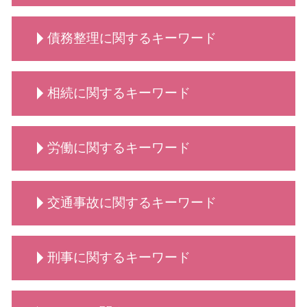
リーガルチェック 弁護士
弁護士 法人破産
企業法務 とは
法律相談 動物病院向け各種サービス
業務委託契約書 作り方
法人破産 費用がない
弁護士 顧問
男女問題 相談 タイミング
動物病院向け各種サービス 訴訟 弁護士
契約書作成 弁護士
債務整理に関するキーワード
破産 倒産 違い
顧問弁護士 事業主
離婚 相談 タイミング
弁護士 契約交渉 契約書作成
法人 破産 費用
債権回収 弁護士
親権 監護権
秘密保持契約 nda
必要書類 法人破産
慰謝料請求 依頼 弁護士
自己破産 方法
秘密保持契約書 従業員
法人破産とは
相続に関するキーワード
養育費 いつまで
債務整理 どこに相談
弁護士 契約書サポート
手続き 法人破産
男女問題 弁護士 相談
債務整理 依頼
契約書 書き方
法人破産 登記
離婚 弁護士 相談
債務整理 種類
相続 調停
法人破産 できない
離婚 話し合い できない
労働に関するキーワード
自己破産 賃貸
相続 代償金
法人破産 デメリット
養育費 相場
債務整理 どうなる
相続 弁護士
法人破産 原因
養育費 公正証書
債務整理 デメリット
相続 代理人
労働 法律事務所
養育費 年収
債務整理 とは
交通事故に関するキーワード
相続 分割
労働 安全
離婚・男女問題 相談
自己破産 クレジットカード
相続 流れ
労働 弁護士 相談
養育費 平均
自己破産 費用
相続 争い
労働 賃金 相談
交通事故 示談交渉 弁護士
慰謝料請求 離婚
債務整理とは 個人
相続 代行
刑事に関するキーワード
労働 調停
交通事故 相談
慰謝料請求 男女問題
自己破産手続き 流れ
相続 調査
労働問題
交通事故 請求できること
離婚・男女問題 相談 弁護士
債務整理 遅延損害金
相続 手続き
労働 義務
交通事故 慰謝料
弁護士 離婚・男女問題
刑事事件 流れ 示談
自己破産 離婚 メリット
相続 依頼