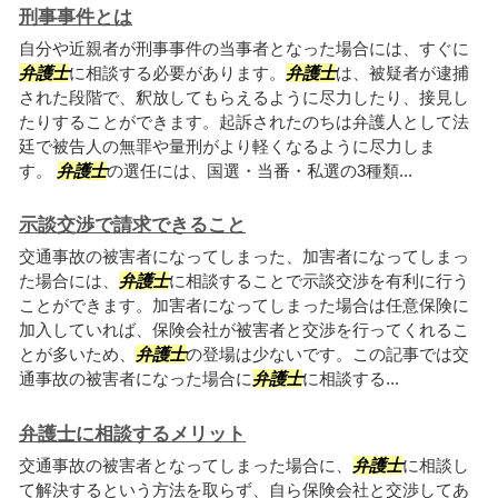
刑事事件とは
自分や近親者が刑事事件の当事者となった場合には、すぐに
弁護士
に相談する必要があります。
弁護士
は、被疑者が逮捕
された段階で、釈放してもらえるように尽力したり、接見し
たりすることができます。起訴されたのちは弁護人として法
廷で被告人の無罪や量刑がより軽くなるように尽力しま
す。
弁護士
の選任には、国選・当番・私選の3種類...
示談交渉で請求できること
交通事故の被害者になってしまった、加害者になってしまっ
た場合には、
弁護士
に相談することで示談交渉を有利に行う
ことができます。加害者になってしまった場合は任意保険に
加入していれば、保険会社が被害者と交渉を行ってくれるこ
とが多いため、
弁護士
の登場は少ないです。この記事では交
通事故の被害者になった場合に
弁護士
に相談する...
弁護士に相談するメリット
交通事故の被害者となってしまった場合に、
弁護士
に相談し
て解決するという方法を取らず、自ら保険会社と交渉してあ