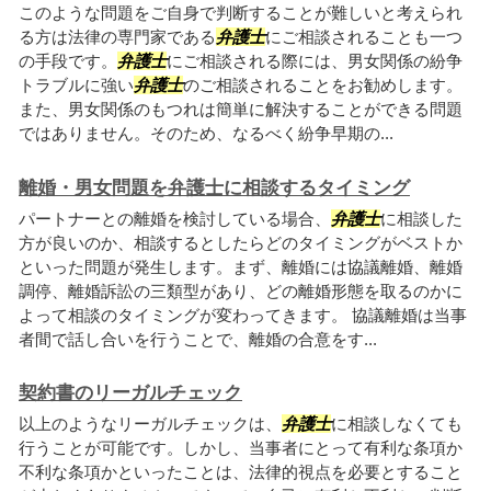
このような問題をご自身で判断することが難しいと考えられ
る方は法律の専門家である
弁護士
にご相談されることも一つ
の手段です。
弁護士
にご相談される際には、男女関係の紛争
トラブルに強い
弁護士
のご相談されることをお勧めします。
また、男女関係のもつれは簡単に解決することができる問題
ではありません。そのため、なるべく紛争早期の...
離婚・男女問題を弁護士に相談するタイミング
パートナーとの離婚を検討している場合、
弁護士
に相談した
方が良いのか、相談するとしたらどのタイミングがベストか
といった問題が発生します。まず、離婚には協議離婚、離婚
調停、離婚訴訟の三類型があり、どの離婚形態を取るのかに
よって相談のタイミングが変わってきます。 協議離婚は当事
者間で話し合いを行うことで、離婚の合意をす...
契約書のリーガルチェック
以上のようなリーガルチェックは、
弁護士
に相談しなくても
行うことが可能です。しかし、当事者にとって有利な条項か
不利な条項かといったことは、法律的視点を必要とすること