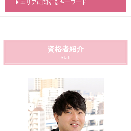
労働 紛争
エリアに関するキーワード
交通事故 罰金
刑事事件 種類
自己破産 できる条件
相続 分配
労働 仲裁
交通事故 慰謝料 相場
刑事事件 相手方
債務整理 弁護士
相続 とは
労働 罰
交通事故 弁護士特約
刑事事件 弁護士
債務整理 できない
相続 大田区
相続 どこまで
労働 平等
交通事故 賠償金
刑事事件 判決 閲覧
債務整理 おすすめ
顧問 川崎市
相続 調停 流れ
労働 弁護士
交通事故 懲役
刑事事件 冤罪 弁護士
債務整理 個人
契約書サポート 大田区
労働 疑問
交通事故 示談交渉
刑事事件 調書判決
自己破産 携帯
法人破産 大田区
不当解雇 慰謝料
交通事故 弁護士 メリット
刑事事件 とは
資格者紹介
顧問 大田区
労働 賃金
交通事故 治療費 過失割合
刑事事件 示談
労働 大田区
Staff
労働 法律
交通事故 慰謝料 弁護士基準
刑事事件 時効
法人破産 川崎市
弁護士 相談 交通事故
刑事事件 陳述書
離婚・男女問題 大田区
交通事故 物損事故
刑事事件 流れ
刑事 大田区
刑事事件 行政処分
交通事故 大田区
刑事事件 着手金
動物病院向け各種サービス 大田区
刑事事件 不起訴 民事
債務整理 大田区
刑事事件 不起訴
動物病院向け各種サービス 川崎市
契約書サポート 川崎市