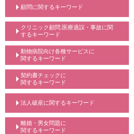
顧問に関するキーワード
給食費 滞納
クリニック顧問,医療過誤・事故に関
顧問 契約
するキーワード
定款変更 手続き
弁護士 顧問契約 メリット
従業員 解雇
動物病院向け各種サービスに
保護者クレーム 理不尽
不当解雇 とは
関するキーワード
法人 顧問
学校 いじめ 対応
動物病院向け各種サービス 相談
契約書チェックに
診療 拒否
弁護士 相談 動物病院側
関するキーワード
売掛金 時効
動物病院向け 弁護士 サービス
顧問弁護士 メリット
動物病院側・獣医師側 法律相談
契約交渉 契約書作成等 弁護士
顧問弁護士 デメリット
法人破産に関するキーワード
動物病院 トラブル
契約書 書き方 弁護士
顧問 事業主
動物病院向け 弁護士
契約書 リーガルチェック
顧問 法人契約
動物病院向け各種サービス 弁護士
契約書 弁護士
法人破産 代表者
法人 弁護士 顧問
離婚・男女問題に
弁護士 相談 獣医師側
依頼 契約書サポート
法人破産 法テラス
顧問弁護士 法人
関するキーワード
弁護士 誹謗中傷対策