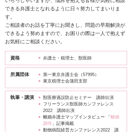
いらっしゃいますが、悩みを抱える皆様が気軽に相談
できる弁護士となれるように日々努力してまいりま
す。
ご相談者のお話を丁寧にお聞きし、問題の早期解決が
できるよう努めますので、お困りの際は一人で抱えず
お気軽にご相談ください。
資格
弁護士・税理士、獣医師
所属団体
第一東京弁護士会（57995）
東京税理士会蒲田支部
執筆・講演
獣医療過誤防止セミナー 講師出演
フリーランス獣医師カンファレンス
2022 講師出演
離婚弁護士マップインタビュー 「
離婚
調停
」記事掲載
動物病院経営カンファレンス2022 講