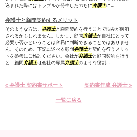
込まれた際にはトラブルが発生したのちに
弁護士
に...
弁護士と顧問契約するメリット
そのような方は、
弁護士
と顧問契約を行うことで悩みが解消
されるかもしれません。しかし、顧問
弁護士
が自社にとって
必要か否かということは容易に判断できることではありませ
ん。そのため、下記に述べる顧問
弁護士
と契約を行うメリッ
トを参考にご検討ください。会社が
弁護士
と顧問契約を行う
と、顧問
弁護士
は会社の専属
弁護士
のような役割...
« 弁護士 契約書サポート
契約書作成 弁護士 »
一覧に戻る