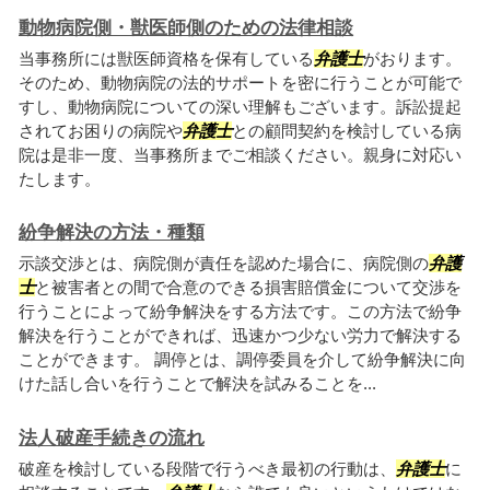
動物病院側・獣医師側のための法律相談
当事務所には獣医師資格を保有している
弁護士
がおります。
そのため、動物病院の法的サポートを密に行うことが可能で
すし、動物病院についての深い理解もございます。訴訟提起
されてお困りの病院や
弁護士
との顧問契約を検討している病
院は是非一度、当事務所までご相談ください。親身に対応い
たします。
紛争解決の方法・種類
示談交渉とは、病院側が責任を認めた場合に、病院側の
弁護
士
と被害者との間で合意のできる損害賠償金について交渉を
行うことによって紛争解決をする方法です。この方法で紛争
解決を行うことができれば、迅速かつ少ない労力で解決する
ことができます。 調停とは、調停委員を介して紛争解決に向
けた話し合いを行うことで解決を試みることを...
法人破産手続きの流れ
破産を検討している段階で行うべき最初の行動は、
弁護士
に