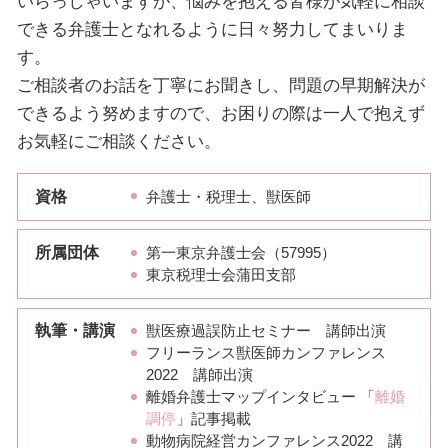
いらっしゃいますが、悩みを抱える皆様が気軽に相談
できる弁護士となれるように日々努力してまいりま
す。
ご相談者のお話を丁寧にお聞きし、問題の早期解決が
できるよう努めますので、お困りの際は一人で抱えず
お気軽にご相談ください。
資格
弁護士・税理士、獣医師
所属団体
第一東京弁護士会（57995）
東京税理士会蒲田支部
執筆・講演
獣医療過誤防止セミナー 講師出演
フリーランス獣医師カンファレンス
2022 講師出演
離婚弁護士マップインタビュー 「
離婚
調停
」記事掲載
動物病院経営カンファレンス2022 講