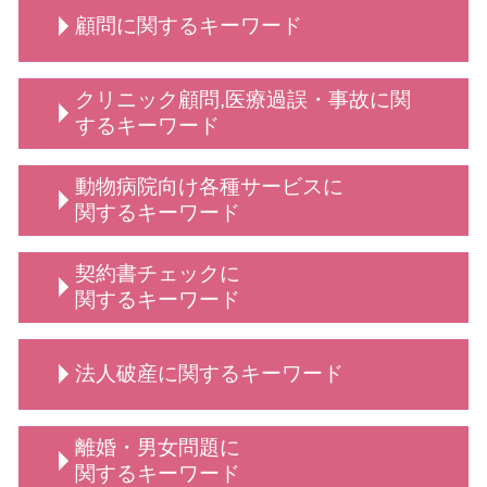
顧問に関するキーワード
顧問弁護士 メリット
クリニック顧問,医療過誤・事故に関
弁護士 顧問契約 メリット
するキーワード
顧問弁護士 法人
顧問 法人契約
不当解雇 とは
動物病院向け各種サービスに
弁護士 顧問
従業員 解雇
関するキーワード
顧問 契約
診療 拒否
動物病院向け各種サービス 訴訟 弁護士
契約書チェックに
給食費 滞納
動物病院向け 弁護士 サービス
関するキーワード
顧問弁護士 事業主
動物病院 トラブル
企業法務 とは
動物病院向け 弁護士
依頼 契約書サポート
債権回収 弁護士
法人破産に関するキーワード
弁護士 相談 動物病院側
契約書 弁護士
売掛金 時効
弁護士 相談 獣医師側
契約書作成 弁護士
法人 顧問
法律相談 動物病院向け各種サービス
契約書 リーガルチェック
法人 破産 費用
学校 いじめ 対応
離婚・男女問題に
動物病院向け各種サービス 弁護士
秘密保持契約書 従業員
法人破産 デメリット
定款変更 手続き
関するキーワード
弁護士 誹謗中傷対策