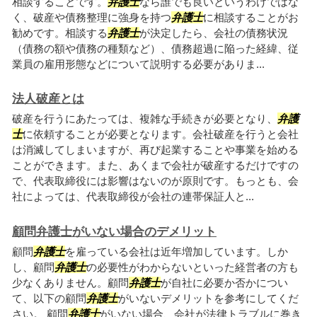
相談することです。
弁護士
なら誰でも良いというわけではな
く、破産や債務整理に強身を持つ
弁護士
に相談することがお
勧めです。相談する
弁護士
が決定したら、会社の債務状況
（債務の額や債務の種類など）、債務超過に陥った経緯、従
業員の雇用形態などについて説明する必要がありま...
法人破産とは
破産を行うにあたっては、複雑な手続きが必要となり、
弁護
士
に依頼することが必要となります。会社破産を行うと会社
は消滅してしまいますが、再び起業することや事業を始める
ことができます。また、あくまで会社が破産するだけですの
で、代表取締役には影響はないのが原則です。もっとも、会
社によっては、代表取締役が会社の連帯保証人と...
顧問弁護士がいない場合のデメリット
顧問
弁護士
を雇っている会社は近年増加しています。しか
し、顧問
弁護士
の必要性がわからないといった経営者の方も
少なくありません。顧問
弁護士
が自社に必要か否かについ
て、以下の顧問
弁護士
がいないデメリットを参考にしてくだ
さい。 顧問
弁護士
がいない場合、会社が法律トラブルに巻き