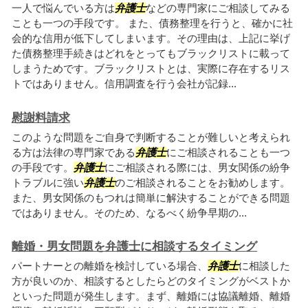
一人で悩んでいる方は
弁護士
などの専門家にご相談してみる
ことも一つの手段です。 また、債務整理を行うと、確かに社
会的な信用が低下してしまいます。その理由は、上記に挙げ
た債務整理手続きはどれをとってもブラックリストに載って
しまうためです。ブラックリストとは、実際に存在するリス
トではありません。信用調査を行う会社が記録...
慰謝料請求
このような問題をご自身で判断することが難しいと考えられ
る方は法律の専門家である
弁護士
にご相談されることも一つ
の手段です。
弁護士
にご相談される際には、男女関係の紛争
トラブルに強い
弁護士
のご相談されることをお勧めします。
また、男女関係のもつれは簡単に解決することができる問題
ではありません。そのため、なるべく紛争早期の...
離婚・男女問題を弁護士に相談するタイミング
パートナーとの離婚を検討している場合、
弁護士
に相談した
方が良いのか、相談するとしたらどのタイミングがベストか
といった問題が発生します。まず、離婚には協議離婚、離婚