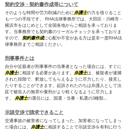
契約交渉・契約書作成等について
そのような時間や労力削減のために
弁護士
の力を借りること
も一つの手段です。 RHA法律事務所では、大田区・川崎市・
横浜市をはじめとして全国各地からご相談を承っておりま
す。当事務所でも契約書のリーガルチェックを承っておりま
すので、
契約書作成
に心配や不安がある方は是非一度RHA法
律事務所までご相談ください。
刑事事件とは
自分や近親者が刑事事件の当事者となった場合には、すぐに
弁護士
に相談する必要があります。
弁護士
は、被疑者が逮捕
された段階で、釈放してもらえるように尽力したり、接見し
たりすることができます。起訴されたのちは弁護人として法
廷で被告人の無罪や量刑がより軽くなるように尽力しま
す。
弁護士
の選任には、国選・当番・私選の3種類...
示談交渉で請求できること
交通事故の被害者になってしまった、加害者になってしまっ
た場合には、
弁護士
に相談することで示談交渉を有利に行う