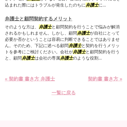
込まれた際にはトラブルが発生したのちに
弁護士
に...
弁護士と顧問契約するメリット
そのような方は、
弁護士
と顧問契約を行うことで悩みが解消
されるかもしれません。しかし、顧問
弁護士
が自社にとって
必要か否かということは容易に判断できることではありませ
ん。そのため、下記に述べる顧問
弁護士
と契約を行うメリッ
トを参考にご検討ください。会社が
弁護士
と顧問契約を行う
と、顧問
弁護士
は会社の専属
弁護士
のような役割...
« 契約書 書き方 弁護士
契約書 書き方 »
一覧に戻る