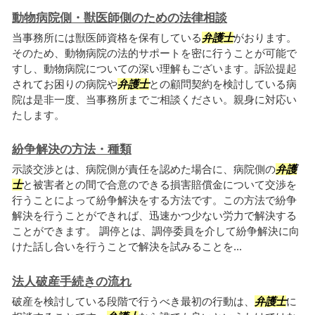
動物病院側・獣医師側のための法律相談
当事務所には獣医師資格を保有している
弁護士
がおります。
そのため、動物病院の法的サポートを密に行うことが可能で
すし、動物病院についての深い理解もございます。訴訟提起
されてお困りの病院や
弁護士
との顧問契約を検討している病
院は是非一度、当事務所までご相談ください。親身に対応い
たします。
紛争解決の方法・種類
示談交渉とは、病院側が責任を認めた場合に、病院側の
弁護
士
と被害者との間で合意のできる損害賠償金について交渉を
行うことによって紛争解決をする方法です。この方法で紛争
解決を行うことができれば、迅速かつ少ない労力で解決する
ことができます。 調停とは、調停委員を介して紛争解決に向
けた話し合いを行うことで解決を試みることを...
法人破産手続きの流れ
破産を検討している段階で行うべき最初の行動は、
弁護士
に