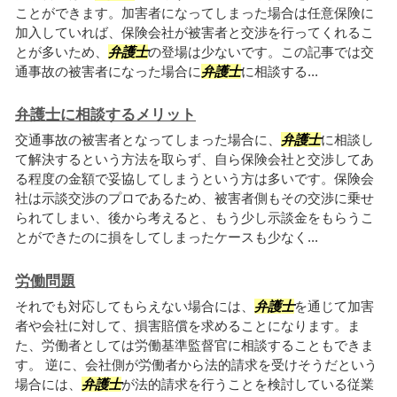
ことができます。加害者になってしまった場合は任意保険に
加入していれば、保険会社が被害者と交渉を行ってくれるこ
とが多いため、
弁護士
の登場は少ないです。この記事では交
通事故の被害者になった場合に
弁護士
に相談する...
弁護士に相談するメリット
交通事故の被害者となってしまった場合に、
弁護士
に相談し
て解決するという方法を取らず、自ら保険会社と交渉してあ
る程度の金額で妥協してしまうという方は多いです。保険会
社は示談交渉のプロであるため、被害者側もその交渉に乗せ
られてしまい、後から考えると、もう少し示談金をもらうこ
とができたのに損をしてしまったケースも少なく...
労働問題
それでも対応してもらえない場合には、
弁護士
を通じて加害
者や会社に対して、損害賠償を求めることになります。ま
た、労働者としては労働基準監督官に相談することもできま
す。 逆に、会社側が労働者から法的請求を受けそうだという
場合には、
弁護士
が法的請求を行うことを検討している従業