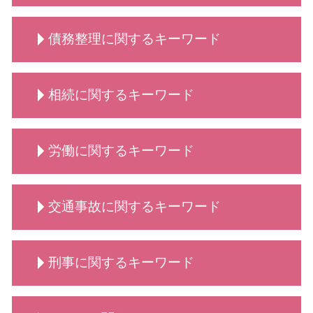
契約交渉 契約書作成等 弁護士
法人破産 費用がない
顧問 事業主
動物病院向け各種サービス 相談
リーガルチェック 弁護士
破産 倒産 違い
法人 弁護士 顧問
離婚・男女問題 相談
動物病院側・獣医師側 法律相談
契約書 書き方
債務整理に関するキーワード
法人破産 できない
顧問弁護士 デメリット
離婚 相談 タイミング
契約書 書き方 弁護士
必要書類 法人破産
保護者クレーム 理不尽
慰謝料請求 依頼 弁護士
弁護士 契約交渉 契約書作成
手続き 法人破産
男女問題 相談 タイミング
自己破産 携帯
秘密保持契約 nda
法人破産 原因
相続に関するキーワード
男女問題 弁護士 相談
債務整理 個人
業務委託契約書 作り方
法人破産 法テラス
養育費 相場
自己破産 費用
弁護士 契約書サポート
法人破産とは
養育費 平均
債務整理 どこに相談
相続 代行
法人破産 登記
親権 監護権
労働に関するキーワード
債務整理 できない
相続 分配
弁護士 法人破産
離婚 弁護士 相談
自己破産 離婚 メリット
相続 弁護士
法人破産 代表者
慰謝料請求 離婚
債務整理 おすすめ
相続 どこまで
労働 賃金 相談
養育費 いつまで
自己破産 クレジットカード
交通事故に関するキーワード
相続 手続き
労働 法律
離婚 話し合い できない
債務整理 遅延損害金
相続 調停
労働 法律事務所
慰謝料請求 男女問題
自己破産 賃貸
相続 代理人
労働 賃金
交通事故 相談
弁護士 離婚・男女問題
債務整理とは 個人
相続 争い
刑事に関するキーワード
労働 仲裁
交通事故 示談交渉 弁護士
養育費 公正証書
自己破産 方法
相続 分割
労働 安全
交通事故 請求できること
養育費 年収
債務整理 どうなる
相続 代償金
労働 弁護士
弁護士 相談 交通事故
離婚・男女問題 相談 弁護士
刑事事件 時効
債務整理 依頼
相続 依頼