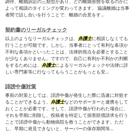
調停、離婚訴訟の三類型があり、どの離婚形態を取るのかに
よって相談のタイミングが変わってきます。 協議離婚は当事
者間で話し合いを行うことで、離婚の合意をす...
契約書のリーガルチェック
以上のようなリーガルチェックは、
弁護士
に相談しなくても
行うことが可能です。しかし、当事者にとって有利な条項か
不利な条項かといったことは、法律的視点を必要とすること
が少なくありません。ですので、自己に有利か不利かの判断
をするためには、
弁護士
によるリーガルチェックや法律に詳
しい専門家等に行なってもらうことがもっとも安...
誹謗中傷対策
事前の対策としては、誹謗中傷が発生した際に迅速に対処す
ることができるよう、
弁護士
などのサポーターと連携をして
おくことが必要です。そして、誹謗中傷が行われた場合に、
それを早期に削除し、投稿者を特定して損害賠償請求を行う
ことで誹謗中傷から動物病院を救うことができます。ただ
し、早期に発見できないと、サーバーの保存期間等...