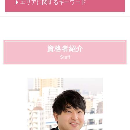
労働問題
エリアに関するキーワード
交通事故 治療費 過失割合
刑事事件 着手金
自己破産 できる条件
相続 調停 流れ
労働 弁護士 相談
交通事故 物損事故
刑事事件 流れ
自己破産手続き 流れ
相続 調査
不当解雇 慰謝料
交通事故 慰謝料
刑事事件 行政処分
自己破産 条件
法人破産 大田区
相続 流れ
労働 平等
交通事故 慰謝料 弁護士基準
刑事事件 弁護士
債務整理 とは
顧問 大田区
相続 とは
労働 疑問
交通事故 賠償金
刑事事件 冤罪 弁護士
債務整理 弁護士
契約書サポート 大田区
労働 調停
交通事故 弁護士特約
刑事事件 示談
債務整理 デメリット
離婚・男女問題 大田区
労働 義務
交通事故 弁護士 メリット
刑事事件 とは
資格者紹介
労働 大田区
労働 罰
交通事故 罰金
刑事事件 判決 閲覧
刑事 大田区
Staff
労働 紛争
交通事故 慰謝料 相場
刑事事件 流れ 示談
契約書サポート 川崎市
交通事故 懲役
刑事事件 調書判決
顧問 川崎市
交通事故 示談交渉
刑事事件 相手方
法人破産 川崎市
刑事事件 陳述書
債務整理 大田区
刑事事件 種類
動物病院向け各種サービス 川崎市
刑事事件 不起訴 民事
相続 大田区
刑事事件 不起訴
動物病院向け各種サービス 大田区
交通事故 大田区