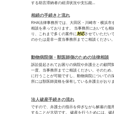
する助言滞納者の経済状況や支払能...
相続の手続きと流れ
RHA法律事務所では、大田区・川崎市・横浜市
相談を承っております。 当事務所においても相
り、これまで多くの案件に
対応
させていただい
のかたは是非一度当事務所までご相談ください
動物病院側・獣医師側のための法律相談
訴訟提起されてお困りの病院や弁護士との顧問
一度、当事務所までご相談ください。そのため
に行うことが可能ですし、動物病院についての
所には獣医師資格を保有している弁護士がおり
法人破産手続きの流れ
ですので、弁護士の指示を仰ぎながら解雇の濫
することが大切です。 破産を行うためには、破