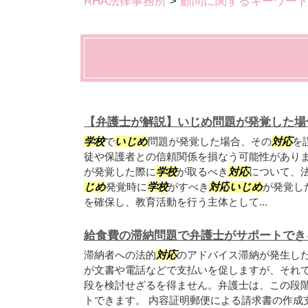
RHA法律事務所
>
顧問に関するキーワー
【弁護士が解説】いじめ問題が発覚した場
学校
で
いじめ
問題が発覚した場合、その
対応
を
徒や保護者との信頼関係を損なう可能性があり
が発覚した際に
学校
が取るべき
対応
について、
じめ
発覚時に
学校
がすべき
対応
いじめ
が発覚し
を確保し、教育活動を行う主体として...
給食費の滞納問題で弁護士がサポートでき
滞納者への法的
対応
のアドバイス滞納が発生し
が文書や電話などで支払いを促しますが、それ
段を検討せざるを得ません。弁護士は、この段
トできます。 内容証明郵便による請求書の作成