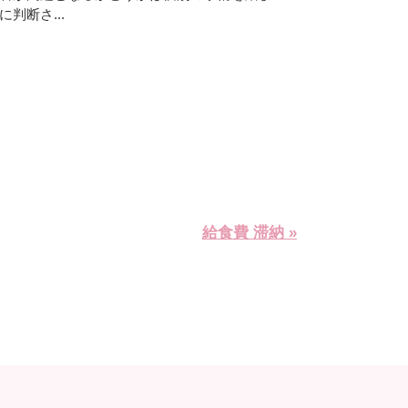
判断さ...
給食費 滞納 »