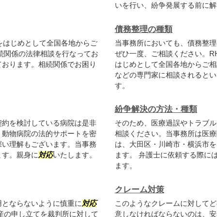
いを行い、紛争発展する前に解決
債務整理の種類
をはじめとして全国各地からご
当事務所においても、債務整理
続関係の法律相談を行なってお
ぜひ一度、ご相談ください。R
ております。相続関係でお困り
はじめとして全国各地からご相
。
などの専門家に相談されるとい
す。
紛争解決の方法・種類
契約を検討している病院は是非
そのため、医療過誤やトラブル
、動物病院の法的サポートを密
相談ください。当事務所は医療
深い理解もございます。当事務
は、大田区・川崎市・横浜市を
ます。親身に
対応
いたします。
ます。 弁護士に依頼する際に
ます。
クレーム対策
用とならないように慎重に
対応
このようなクレームに対してど
産の申し立てを裁判所に対して
意しなければならないのは、安