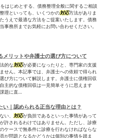
産をはじめとする、債務整理全般に関するご相談
整理といっても、いくつかの
対応
方法がありま
たうえで最適な方法をご提案いたします。債務
当事務所までお気軽にお問い合わせください。
るメリットや弁護士の選び方について
法的な
対応
が必要になったりと、専門家の支援
ません。本記事では、弁護士への依頼で得られ
選び方について解説します。弁護士に債権回収
自主的な債権回収は一見簡単そうに思えます
題に直...
たい｜認められる正当な理由とは？
ない、
対応
が負担であるといった事情があって
が許されるわけではありません。ただし、診療
のケースで無条件に診療を行わなければならな
否が問題となるかどうかは個別の事情を踏ま