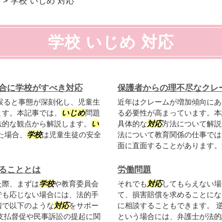
ド
>
学校 いじめ 対応
学校 いじめ 対応
合に学校がすべき対応
保護者からの理不尽なクレ
誤ると事態が深刻化し、児童生
近年はクレームが増加傾向にあ
ます。本記事では、
いじめ
問題
る必要性が高まっています。本
法的な観点から解説します。
い
具体的な
対応
方法について解説
た場合、
学校
は児童生徒の安全
法について教育関係の仕事では
面に直面することがあります。近
ることとは
労働問題
た際、まずは
学校
や教育委員会
それでも
対応
してもらえない場
でも応じない場合には、法的手
て、損害賠償を求めることにな
階で以下のような
対応
をサポー
に相談することもできます。 
支払督促や民事訴訟の提起に関
という場合には、弁護士が法的