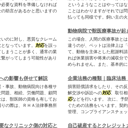
や必要な資料を準備しなければ
というようなことはやってはな
士の助言があるかと思いますの
ことはわかりますがそれでは問
払っても同様です。飼い主の火に
動物病院で獣医療事故が起
ないのに対し、悪質なクレーム
この場合、人間の医療事故とは
欠となっています。
対応
を誤っ
違うのが、ペットは法律上は「
てしまうことが多く、通常の業
て、動物を主体とした慰謝料請
に繋がってしまう可能性があり
れば休業損害や将来の減収分で
められません。また、基本的には
への影響も併せて解説
企業法務の種類｜臨床法務
誤・事故、動物病院向け各種サ
損害賠償請求をしたり、その反
女問題、相続、労働問題、顧問
解交渉や訴訟への
対応
、取引相
士は、獣医師の資格も有してお
応
などを行います。 次に、予
困りの際は、ＲＨＡ法律事務所
ぐための法務をいいます。契約
管理、コンプライアンスチェック
要なクリニック側の対応と
自己破産するとクレジット