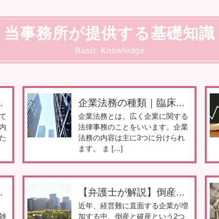
当事務所が提供する基礎知識
Basic Knowledge
.
企業法務の種類｜臨床...
て
企業法務とは、広く企業に関する
内
法律事務のことをいいます。企業
た
法務の内容は主に3つに分けられ
ます。 ま […]
.
【弁護士が解説】倒産...
近年、経営難に直面する企業が増
雑
加する中、倒産と破産という2つ