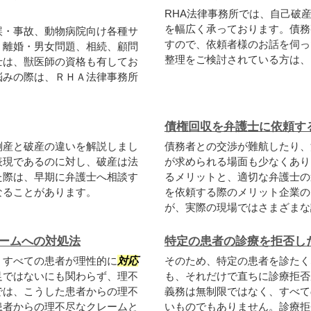
RHA法律事務所では、自己破
を幅広く承っております。債務
誤・事故、動物病院向け各種サ
すので、依頼者様のお話を伺っ
、離婚・男女問題、相続、顧問
整理をご検討されている方は、
士は、獣医師の資格も有してお
悩みの際は、ＲＨＡ法律事務所
債権回収を弁護士に依頼す
倒産と破産の違いを解説しまし
債務者との交渉が難航したり、
表現であるのに対し、破産は法
が求められる場面も少なくあり
た際は、早期に弁護士へ相談す
るメリットと、適切な弁護士の
なることがあります。
を依頼する際のメリット企業の
が、実際の現場ではさまざまな課
ームへの対処法
特定の患者の診療を拒否し
、すべての患者が理性的に
対応
そのため、特定の患者を診たく
足ではないにも関わらず、理不
も、それだけで直ちに診療拒否
では、こうした患者からの理不
義務は無制限ではなく、すべて
患者からの理不尽なクレームと
いものでもありません。診療拒