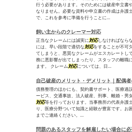
行う必要があります。そのためには破産申立書
なりません。必要な資料や申立書の作成は弁護
で、これを参考に準備を行うことに...
飼い主からのクレーマー対応
正当なクレームには誠実に
対応
しなければなら
には、早い段階で適切な
対応
をすることが不可
てしまうと、悪質なクレームがエスカレートし
務に悪影響が出てしまったり、スタッフの離職
ます。 クレーム
対応
については、日...
自己破産のメリット・デメリット｜配偶者
債務整理のほかにも、契約書サポート、医療過
ービス、交通事故、法人破産、刑事、離婚・男
対応
等を行っております。当事務所の代表弁護
り、医療分野ついて知識と経験が豊富です。お
までご連絡ください。...
問題のあるスタッフを解雇したい場合に必