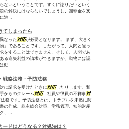
らないということです。すぐに謝りたいという
題の解決にはならないでしょうし、謝罪金を支
油...
きてしまったら
異なった
対応
が必要となります。 まず、大きく
物」であることです。したがって、人間と違っ
求をすることはできません。そして、人間であ
ある逸失利益の請求ができますが、動物には認
動...
・戦略法務・予防法務
対に請求を受けたときに
対応
したりします。和
手からのクレーム
対応
、社員や役員の不祥事
対
防法務です。予防法務とは、トラブルを未然に防
書の作成、株主総会対策、労務管理、知的財産
、...
カードはどうなる？対処法は？