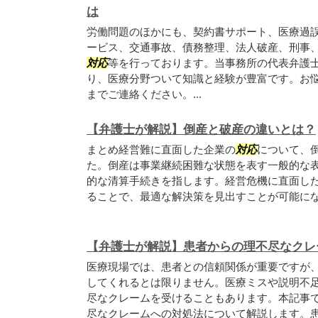
は
労働問題のほかにも、契約書サポート、医療過
ービス、交通事故、債務整理、法人破産、刑事
対応
等を行っております。当事務所の代表弁護
り、医療分野ついて知識と経験が豊富です。お
までご連絡ください。...
【弁護士が解説】倒産と破産の違いとは？
まとめ経営難に直面した企業の
対応
について、
た。倒産は事業継続困難な状態を表す一般的な
的な清算手続きを指します。経営危機に直面し
ることで、最適な解決策を見出すことが可能に
【弁護士が解説】患者からの理不尽なクレ
医療現場では、患者との信頼関係が重要ですが
してくれるとは限りません。医療ミスや説明不
尽なクレームを受けることもあります。本記事
尽なクレームへの対処法について解説します。