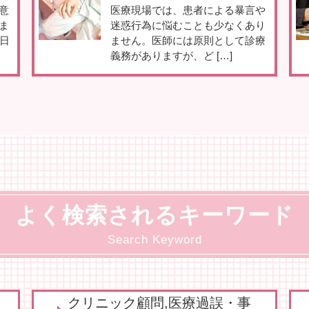
意
医療現場では、患者による暴言や
ま
迷惑行為に悩むことも少なくあり
日
ません。医師には原則として診療
義務がありますが、ど […]
よく検索されるキーワード
Search Keyword
クリニック顧問,医療過誤・事