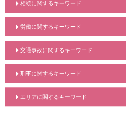
業務委託契約書 作り方
法人破産 登記
相続に関するキーワード
養育費 相場
債務整理 弁護士
契約書 リーガルチェック
必要書類 法人破産
男女問題 弁護士 相談
自己破産 離婚 メリット
契約書 弁護士
法人 破産 費用
親権 監護権
債務整理 種類
相続 分割
法人破産とは
養育費 いつまで
労働に関するキーワード
自己破産 できる条件
相続 調査
法人破産 代表者
養育費 公正証書
債務整理 個人
相続 代理人
手続き 法人破産
慰謝料請求 依頼 弁護士
債務整理 依頼
相続 流れ
労働 弁護士 相談
弁護士 離婚・男女問題
自己破産 費用
交通事故に関するキーワード
相続 分配
労働 安全
養育費 平均
債務整理 デメリット
相続 依頼
労働 紛争
養育費 年収
債務整理 どうなる
相続 争い
労働 弁護士
交通事故 賠償金
慰謝料請求 男女問題
自己破産手続き 流れ
相続 とは
刑事に関するキーワード
労働 義務
交通事故 慰謝料
離婚 相談 タイミング
債務整理 どこに相談
相続 調停 流れ
労働 賃金 相談
交通事故 慰謝料 弁護士基準
男女問題 相談 タイミング
自己破産 方法
相続 代償金
不当解雇 慰謝料
交通事故 弁護士特約
慰謝料請求 離婚
刑事事件 着手金
債務整理とは 個人
相続 調停
労働 疑問
エリアに関するキーワード
交通事故 請求できること
刑事事件 流れ
債務整理 おすすめ
相続 代行
労働 調停
交通事故 示談交渉 弁護士
刑事事件 陳述書
債務整理 とは
相続 どこまで
労働 法律
交通事故 慰謝料 相場
刑事事件 流れ 示談
自己破産 賃貸
刑事 大田区
相続 弁護士
労働 平等
交通事故 治療費 過失割合
刑事事件 示談
債務整理 できない
動物病院向け各種サービス 大田区
相続 手続き
労働問題
交通事故 罰金
刑事事件 とは
自己破産 条件
法人破産 川崎市