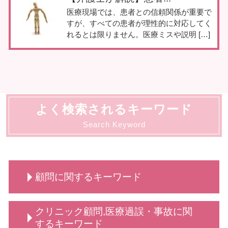
医療現場では、患者との信頼関係が重要で
すが、すべての患者が理性的に対応してく
れるとは限りません。医療ミスや説明 […]
よく検索されるキーワード
Search Keyword
顧問に関するキーワード
顧問 契約
クリニック顧問,医療過誤・事故に関
顧問弁護士 事業主
するキーワード