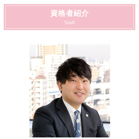
労働 罰
交通事故 物損事故
刑事事件 不起訴
自己破産 クレジットカード
交通事故 大田区
労働 仲裁
交通事故 相談
刑事事件 不起訴 民事
資格者紹介
債務整理 大田区
労働 賃金
弁護士 相談 交通事故
刑事事件 相手方
契約書サポート 川崎市
Staff
労働 法律事務所
交通事故 示談交渉
刑事事件 判決 閲覧
動物病院向け各種サービス 川崎市
交通事故 弁護士 メリット
刑事事件 調書判決
顧問 大田区
交通事故 懲役
刑事事件 種類
相続 大田区
刑事事件 冤罪 弁護士
顧問 川崎市
刑事事件 弁護士
契約書サポート 大田区
刑事事件 時効
離婚・男女問題 大田区
刑事事件 行政処分
労働 大田区
法人破産 大田区