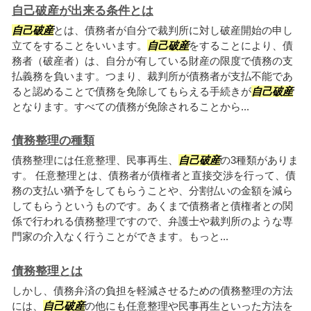
自己破産が出来る条件とは
自己破産
とは、債務者が自分で裁判所に対し破産開始の申し
立てをすることをいいます。
自己破産
をすることにより、債
務者（破産者）は、自分が有している財産の限度で債務の支
払義務を負います。つまり、裁判所が債務者が支払不能であ
ると認めることで債務を免除してもらえる手続きが
自己破産
となります。すべての債務が免除されることから...
債務整理の種類
債務整理には任意整理、民事再生、
自己破産
の3種類がありま
す。 任意整理とは、債務者が債権者と直接交渉を行って、債
務の支払い猶予をしてもらうことや、分割払いの金額を減ら
してもらうというものです。あくまで債務者と債権者との関
係で行われる債務整理ですので、弁護士や裁判所のような専
門家の介入なく行うことができます。もっと...
債務整理とは
しかし、債務弁済の負担を軽減させるための債務整理の方法
には、
自己破産
の他にも任意整理や民事再生といった方法を