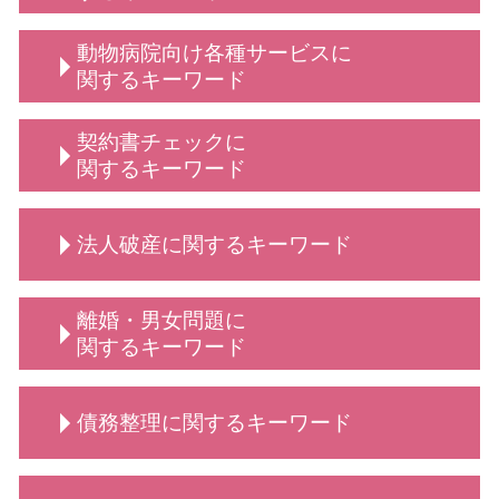
弁護士 顧問契約 メリット
顧問弁護士 メリット
従業員 解雇
動物病院向け各種サービスに
給食費 滞納
不当解雇 とは
関するキーワード
弁護士 顧問
顧問 事業主
動物病院向け 弁護士 サービス
契約書チェックに
学校 いじめ 対応
動物病院向け各種サービス 訴訟 弁護士
関するキーワード
売掛金 時効
弁護士 相談 獣医師側
診療 拒否
動物病院向け各種サービス 相談
契約書 書き方
債権回収 弁護士
法人破産に関するキーワード
動物病院側・獣医師側 法律相談
秘密保持契約書 従業員
定款変更 手続き
弁護士 相談 動物病院側
依頼 契約書サポート
企業法務 とは
動物病院向け 弁護士
契約書作成 弁護士
法人破産 デメリット
顧問弁護士 デメリット
離婚・男女問題に
動物病院向け各種サービス 弁護士
契約交渉 契約書作成等 弁護士
破産 倒産 違い
顧問弁護士 法人
関するキーワード
動物病院 トラブル
弁護士 契約書サポート
弁護士 法人破産
法人 弁護士 顧問
弁護士 誹謗中傷対策
契約書 書き方 弁護士
法人破産 原因
法人 顧問
離婚・男女問題 相談 弁護士
法律相談 動物病院向け各種サービス
リーガルチェック 弁護士
債務整理に関するキーワード
法人破産 費用がない
保護者クレーム 理不尽
離婚 弁護士 相談
弁護士 契約交渉 契約書作成
法人破産 できない
顧問 法人契約
離婚・男女問題 相談
秘密保持契約 nda
法人破産 法テラス
離婚 話し合い できない
自己破産 携帯