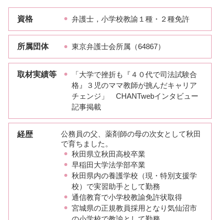
資格
弁護士，小学校教諭１種・２種免許
所属団体
東京弁護士会所属（64867）
取材実績等
「大学で挫折も『４０代で司法試験合
格』３児のママ教師が挑んだキャリア
チェンジ」 CHANTwebインタビュー
記事掲載
経歴
公務員の父、薬剤師の母の次女として秋田
で育ちました。
秋田県立秋田高校卒業
早稲田大学法学部卒業
秋田県内の養護学校（現・特別支援学
校）で実習助手として勤務
通信教育で小学校教諭免許状取得
宮城県の正規教員採用となり気仙沼市
の小学校で教諭として勤務