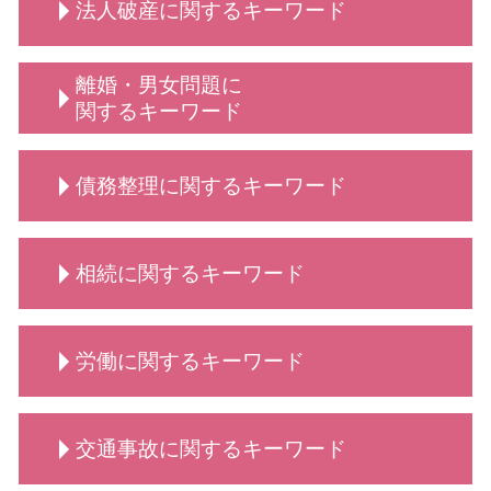
法人破産に関するキーワード
動物病院向け 弁護士 サービス
契約書 書き方
顧問弁護士 デメリット
動物病院 トラブル
秘密保持契約 nda
保護者クレーム 理不尽
動物病院向け各種サービス 相談
契約書作成 弁護士
弁護士 法人破産
定款変更 手続き
離婚・男女問題に
動物病院向け各種サービス 訴訟 弁護士
弁護士 契約書サポート
法人破産 法テラス
企業法務 とは
関するキーワード
弁護士 誹謗中傷対策
契約書 書き方 弁護士
法人破産 代表者
診療 拒否
動物病院向け各種サービス 弁護士
弁護士 契約交渉 契約書作成
手続き 法人破産
弁護士 顧問契約 メリット
男女問題 相談 タイミング
動物病院側・獣医師側 法律相談
リーガルチェック 弁護士
債務整理に関するキーワード
法人破産 原因
顧問 法人契約
養育費 年収
契約書 弁護士
破産 倒産 違い
給食費 滞納
離婚 相談 タイミング
秘密保持契約書 従業員
法人破産 登記
離婚・男女問題 相談
債務整理 とは
依頼 契約書サポート
法人破産とは
相続に関するキーワード
男女問題 弁護士 相談
債務整理とは 個人
業務委託契約書 作り方
法人破産 デメリット
慰謝料請求 男女問題
債務整理 依頼
契約書 リーガルチェック
必要書類 法人破産
離婚 弁護士 相談
債務整理 どうなる
相続 手続き
法人 破産 費用
慰謝料請求 離婚
労働に関するキーワード
債務整理 どこに相談
相続 弁護士
法人破産 できない
養育費 いつまで
自己破産 条件
相続 分配
法人破産 費用がない
養育費 相場
債務整理 デメリット
相続 流れ
労働 法律事務所
弁護士 離婚・男女問題
債務整理 できない
交通事故に関するキーワード
相続 争い
労働 仲裁
養育費 平均
自己破産手続き 流れ
相続 分割
労働 賃金