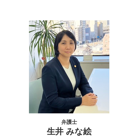
弁護士
生井 みな絵