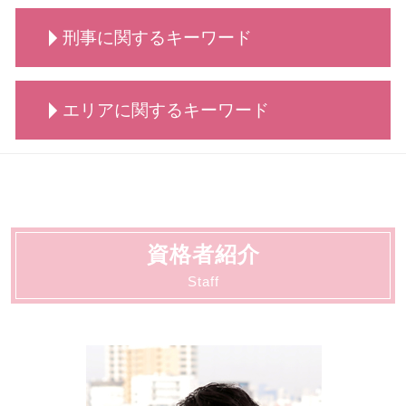
慰謝料請求 依頼 弁護士
債務整理 おすすめ
相続 代行
労働 弁護士 相談
弁護士 相談 交通事故
離婚 話し合い できない
債務整理 種類
相続 依頼
刑事に関するキーワード
労働 賃金 相談
交通事故 治療費 過失割合
離婚・男女問題 相談 弁護士
自己破産 離婚 メリット
相続 調停 流れ
労働 法律
交通事故 慰謝料 相場
親権 監護権
債務整理 個人
相続 調停
労働 罰
交通事故 請求できること
養育費 公正証書
刑事事件 判決 閲覧
自己破産 できる条件
相続 調査
労働 調停
エリアに関するキーワード
交通事故 物損事故
刑事事件 行政処分
自己破産 クレジットカード
相続 とは
労働 弁護士
交通事故 罰金
刑事事件 着手金
自己破産 携帯
相続 代償金
不当解雇 慰謝料
交通事故 弁護士 メリット
刑事事件 時効
自己破産 方法
離婚・男女問題 大田区
相続 どこまで
労働問題
交通事故 弁護士特約
刑事事件 流れ 示談
自己破産 賃貸
契約書サポート 大田区
相続 代理人
労働 安全
交通事故 懲役
刑事事件 調書判決
債務整理 弁護士
顧問 大田区
労働 疑問
交通事故 慰謝料 弁護士基準
刑事事件 種類
債務整理 遅延損害金
法人破産 川崎市
労働 平等
交通事故 賠償金
刑事事件 不起訴
資格者紹介
交通事故 大田区
労働 紛争
交通事故 示談交渉
刑事事件 とは
労働 大田区
Staff
労働 義務
交通事故 示談交渉 弁護士
刑事事件 陳述書
動物病院向け各種サービス 川崎市
交通事故 慰謝料
刑事事件 相手方
相続 大田区
交通事故 相談
刑事事件 弁護士
債務整理 大田区
刑事事件 流れ
刑事 大田区
刑事事件 冤罪 弁護士
顧問 川崎市