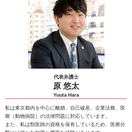
刑事事件 示談
契約書サポート 川崎市
刑事事件 不起訴 民事
動物病院向け各種サービス 大田区
法人破産 大田区
代表弁護士
原 悠太
Yuuta Hara
私は東京都内を中心に離婚、自己破産、企業法務、医
療（動物病院）の法律問題に対応しています。
また、私は獣医師の資格を保有しているため、医療分