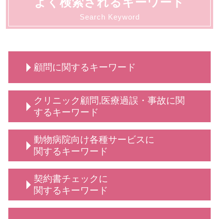
よく検索されるキーワード
Search Keyword
顧問に関するキーワード
売掛金 時効
クリニック顧問,医療過誤・事故に関
学校 いじめ 対応
するキーワード
法人 顧問
弁護士 顧問
不当解雇 とは
動物病院向け各種サービスに
顧問弁護士 法人
従業員 解雇
関するキーワード
顧問弁護士 メリット
顧問弁護士 事業主
法律相談 動物病院向け各種サービス
契約書チェックに
債権回収 弁護士
弁護士 相談 動物病院側
関するキーワード
顧問 契約
弁護士 相談 獣医師側
法人 弁護士 顧問
動物病院向け 弁護士
契約交渉 契約書作成等 弁護士
顧問 事業主