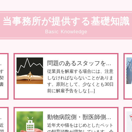
当事務所が提供する基礎知識
Basic Knowledge
.
問題のあるスタッフを...
す
従業員を解雇する場合には、注意
契
しなければならないことがありま
書
す。原則として、少なくとも30日
前に解雇予告をしな […]
.
動物病院側・獣医師側...
近
近年犬や猫をはじめとしたペット
問
の飼育頭数が増加しています。令