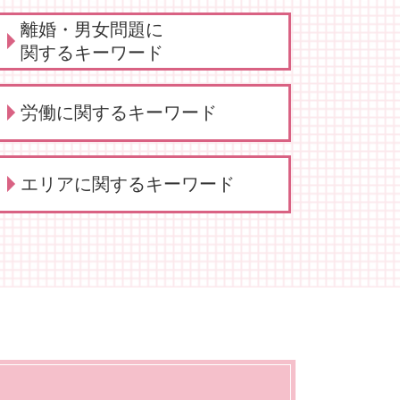
動物病院向け各種サービス 弁護
離婚・男女問題に
士
関するキーワード
動物病院側・獣医師側 法律相談
動物病院向け各種サービス 相談
養育費 相場
労働に関するキーワード
弁護士 誹謗中傷対策
離婚 話し合い できない
動物病院向け各種サービス 訴訟
親権 監護権
弁護士
男女問題 弁護士 相談
労働 仲裁
動物病院向け 弁護士 サービス
エリアに関するキーワード
男女問題 相談 タイミング
労働 弁護士
動物病院向け 弁護士
離婚 弁護士 相談
労働 安全
動物病院 トラブル
弁護士 離婚・男女問題
労働 賃金 相談
法人破産 大田区
法律相談 動物病院向け各種サー
養育費 平均
不当解雇 慰謝料
契約書サポート 大田区
ビス
離婚・男女問題 相談 弁護士
労働 罰
顧問 大田区
弁護士 相談 獣医師側
慰謝料請求 依頼 弁護士
労働 賃金
刑事 大田区
弁護士 相談 動物病院側
養育費 年収
労働 弁護士 相談
離婚・男女問題 大田区
慰謝料請求 男女問題
労働 紛争
相続 大田区
離婚 相談 タイミング
労働 義務
動物病院向け各種サービス 大田
慰謝料請求 離婚
労働 調停
区