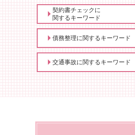
診療 拒否
契約書チェックに
顧問弁護士 デメリット
関するキーワード
給食費 滞納
顧問 事業主
秘密保持契約書 従業員
債務整理に関するキーワード
弁護士 顧問契約 メリット
秘密保持契約 nda
法人 顧問
弁護士 契約交渉 契約書作成
企業法務 とは
契約交渉 契約書作成等 弁護士
債務整理 どうなる
学校 いじめ 対応
交通事故に関するキーワード
弁護士 契約書サポート
自己破産 賃貸
顧問弁護士 メリット
契約書 弁護士
債務整理 弁護士
顧問 契約
リーガルチェック 弁護士
債務整理 できない
交通事故 治療費 過失割合
顧問 法人契約
契約書 書き方
債務整理とは 個人
交通事故 物損事故
売掛金 時効
契約書 リーガルチェック
債務整理 デメリット
交通事故 慰謝料 相場
弁護士 顧問
契約書 書き方 弁護士
自己破産 携帯
交通事故 示談交渉 弁護士
債権回収 弁護士
業務委託契約書 作り方
自己破産 できる条件
交通事故 請求できること
定款変更 手続き
契約書作成 弁護士
債務整理 遅延損害金
交通事故 示談交渉
顧問弁護士 事業主
依頼 契約書サポート
自己破産 方法
交通事故 弁護士特約
保護者クレーム 理不尽
自己破産 クレジットカード
交通事故 懲役