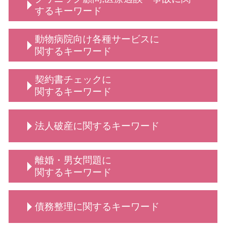
顧問弁護士 事業主
するキーワード
弁護士 顧問
債権回収 弁護士
従業員 解雇
動物病院向け各種サービスに
顧問 契約
不当解雇 とは
関するキーワード
顧問弁護士 メリット
法人 弁護士 顧問
動物病院 トラブル
契約書チェックに
顧問 法人契約
動物病院向け 弁護士 サービス
関するキーワード
顧問 事業主
弁護士 相談 獣医師側
保護者クレーム 理不尽
動物病院向け各種サービス 相談
弁護士 契約書サポート
顧問弁護士 デメリット
法人破産に関するキーワード
動物病院向け各種サービス 訴訟 弁護士
業務委託契約書 作り方
法人 顧問
法律相談 動物病院向け各種サービス
リーガルチェック 弁護士
顧問弁護士 法人
弁護士 相談 動物病院側
契約書 リーガルチェック
法人破産 費用がない
診療 拒否
離婚・男女問題に
弁護士 誹謗中傷対策
契約交渉 契約書作成等 弁護士
法人破産とは
給食費 滞納
関するキーワード
動物病院向け 弁護士
弁護士 契約交渉 契約書作成
法人破産 登記
弁護士 顧問契約 メリット
動物病院向け各種サービス 弁護士
秘密保持契約 nda
法人破産 できない
定款変更 手続き
親権 監護権
動物病院側・獣医師側 法律相談
契約書 書き方
債務整理に関するキーワード
法人破産 原因
売掛金 時効
養育費 平均
契約書作成 弁護士
破産 倒産 違い
企業法務 とは
弁護士 離婚・男女問題