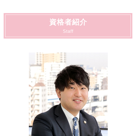
相続 争い
労働 紛争
交通事故 相談
刑事事件 流れ
自己破産 費用
離婚・男女問題 大田区
労働 仲裁
交通事故 懲役
刑事事件 弁護士
債務整理 おすすめ
契約書サポート 大田区
労働 法律事務所
交通事故 賠償金
刑事事件 調書判決
資格者紹介
動物病院向け各種サービス 川崎市
不当解雇 慰謝料
交通事故 示談交渉 弁護士
刑事事件 とは
交通事故 大田区
Staff
労働 弁護士
交通事故 示談交渉
刑事事件 相手方
動物病院向け各種サービス 大田区
交通事故 慰謝料 弁護士基準
刑事事件 時効
債務整理 大田区
交通事故 物損事故
刑事事件 行政処分
法人破産 大田区
刑事事件 不起訴 民事
顧問 川崎市
刑事事件 判決 閲覧
法人破産 川崎市
刑事事件 冤罪 弁護士
刑事 大田区
刑事事件 着手金
契約書サポート 川崎市
顧問 大田区