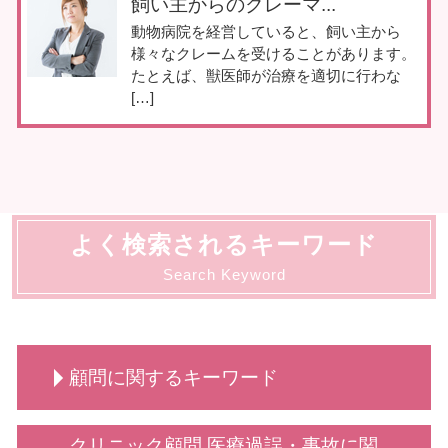
飼い主からのクレーマ...
動物病院を経営していると、飼い主から
様々なクレームを受けることがあります。
たとえば、獣医師が治療を適切に行わな
[…]
よく検索されるキーワード
Search Keyword
顧問に関するキーワード
学校 いじめ 対応
クリニック顧問,医療過誤・事故に関