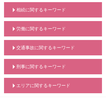
秘密保持契約書 従業員
手続き 法人破産
男女問題 弁護士 相談
債務整理 弁護士
契約書 書き方 弁護士
法人破産 法テラス
相続に関するキーワード
養育費 相場
自己破産 方法
依頼 契約書サポート
法人破産 代表者
離婚 弁護士 相談
債務整理 個人
契約書 弁護士
必要書類 法人破産
養育費 公正証書
自己破産 できる条件
相続 調停
弁護士 法人破産
離婚 相談 タイミング
労働に関するキーワード
自己破産手続き 流れ
相続 代償金
法人 破産 費用
慰謝料請求 男女問題
債務整理 どこに相談
相続 代行
法人破産 デメリット
慰謝料請求 依頼 弁護士
債務整理 種類
相続 流れ
労働 賃金 相談
離婚・男女問題 相談
自己破産 クレジットカード
交通事故に関するキーワード
相続 分配
労働 安全
離婚 話し合い できない
自己破産 携帯
相続 手続き
労働 弁護士 相談
養育費 いつまで
債務整理 デメリット
相続 代理人
労働問題
弁護士 相談 交通事故
養育費 年収
債務整理 遅延損害金
相続 弁護士
刑事に関するキーワード
労働 賃金
交通事故 慰謝料 相場
離婚・男女問題 相談 弁護士
自己破産 離婚 メリット
相続 分割
労働 平等
交通事故 請求できること
慰謝料請求 離婚
債務整理 できない
相続 調停 流れ
労働 罰
交通事故 罰金
男女問題 相談 タイミング
刑事事件 陳述書
債務整理 依頼
相続 とは
労働 調停
エリアに関するキーワード
交通事故 治療費 過失割合
刑事事件 不起訴
債務整理 どうなる
相続 調査
労働 法律
交通事故 弁護士 メリット
刑事事件 流れ 示談
自己破産 条件
相続 どこまで
労働 疑問
交通事故 弁護士特約
刑事事件 示談
自己破産 賃貸
相続 大田区
相続 依頼
労働 義務
交通事故 慰謝料
刑事事件 種類
債務整理 とは
労働 大田区