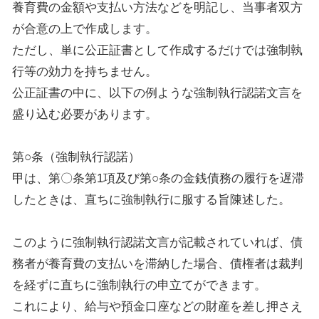
養育費の金額や支払い方法などを明記し、当事者双方
が合意の上で作成します。
ただし、単に公正証書として作成するだけでは強制執
行等の効力を持ちません。
公正証書の中に、以下の例ような強制執行認諾文言を
盛り込む必要があります。
第○条（強制執行認諾）
甲は、第〇条第
1
項及び第○条の金銭債務の履行を遅滞
したときは、直ちに強制執行に服する旨陳述した。
このように強制執行認諾文言が記載されていれば、債
務者が養育費の支払いを滞納した場合、債権者は裁判
を経ずに直ちに強制執行の申立てができます。
これにより、給与や預金口座などの財産を差し押さえ