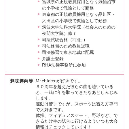
宮城県の正規教員採用となり気仙沼市
の小学校で教諭として勤務
東京都の正規教員採用となり品川区・
大田区の小学校で教諭として勤務
筑波大学法科大学院（社会人のための
夜間大学院）修了
司法試験合格（2回目）
司法修習のため教員退職
司法修習で東京地裁に配属
弁護士登録
RHA法律事務所に参加
趣味趣向等
Mr.childrenが好きです。
３０周年を越えた彼らの曲を聴いている
と、一緒に年を取ってきたなあとしみじみ
します。
運動は苦手ですが、スポーツは観る方専門
で大好きです。
体操、フィギュアスケート、野球など、で
きるだけ生の試合に行けるよういつも大会
情報はチェックしています！